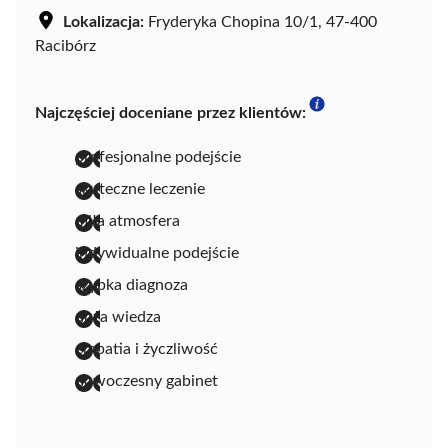
Lokalizacja:
Fryderyka Chopina 10/1, 47-400
Racibórz
Najczęściej doceniane przez klientów:
profesjonalne podejście
skuteczne leczenie
miła atmosfera
indywidualne podejście
szybka diagnoza
duża wiedza
empatia i życzliwość
nowoczesny gabinet