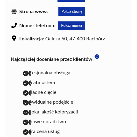
Strona www:
Pokaż stronę
Numer telefonu:
Pokaż numer
Lokalizacja:
Ocicka 50, 47-400 Racibórz
Najczęściej doceniane przez klientów:
profesjonalna obsługa
miła atmosfera
dokładne cięcie
indywidualne podejście
wysoka jakość koloryzacji
fachowe doradztwo
dobra cena usług