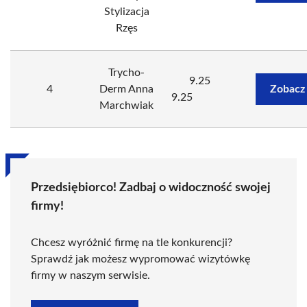
Stylizacja
Rzęs
Trycho-
9.25
4
Derm Anna
Zobacz
9.25
Marchwiak
Przedsiębiorco! Zadbaj o widoczność swojej
firmy!
Chcesz wyróżnić firmę na tle konkurencji?
Sprawdź jak możesz wypromować wizytówkę
firmy w naszym serwisie.