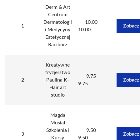
Derm & Art
Centrum
Dermatologii
10.00
1
Zobacz
i Medycyny
10.00
Estetycznej
Racibórz
Kreatywne
fryzjerstwo
9.75
2
Paulina K-
Zobacz
9.75
Hair art
studio
Magda
Musiał
Szkolenia i
9.50
3
Zobacz
Kursy
9.50