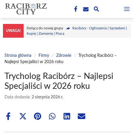
Przejdź
M
do
treści
Dołącz do nowej grupy
Racibórz - Ogłoszenia | Sprzedam |
UWAGA!
Kupię | Zamienię | Praca
Strona główna
/
Firmy
/
Zdrowie
/
Trycholog Racibórz –
Najlepsi Specjaliści w 2026 roku
Trycholog Racibórz – Najlepsi
Specjaliści w 2026 roku
Data dodania:
2 sierpnia 2026 r.
Share
Share
Share
Share
Share
Share
on
on
on
on
on
on
Facebook
X
Pinterest
WhatsApp
LinkedIn
Email
(Twitter)