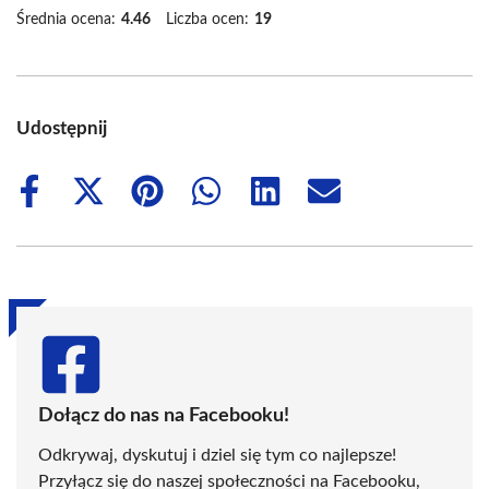
Średnia ocena:
4.46
Liczba ocen:
19
Udostępnij
Share
Share
Share
Share
Share
Share
on
on
on
on
on
on
Facebook
X
Pinterest
WhatsApp
LinkedIn
Email
(Twitter)
Dołącz do nas na Facebooku!
Odkrywaj, dyskutuj i dziel się tym co najlepsze!
Przyłącz się do naszej społeczności na Facebooku,