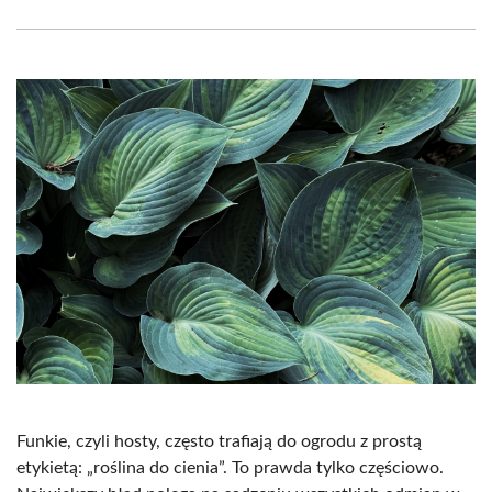
Facebook
X
Pinterest
WhatsApp
LinkedIn
Email
(Twitter)
Funkie, czyli hosty, często trafiają do ogrodu z prostą
etykietą: „roślina do cienia”. To prawda tylko częściowo.