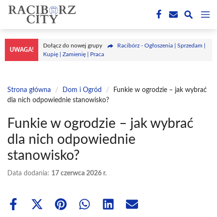
Przejdź
M
do
treści
Dołącz do nowej grupy
Racibórz - Ogłoszenia | Sprzedam |
UWAGA!
Kupię | Zamienię | Praca
Strona główna
/
Dom i Ogród
/
Funkie w ogrodzie – jak wybrać
dla nich odpowiednie stanowisko?
Funkie w ogrodzie – jak wybrać
dla nich odpowiednie
stanowisko?
Data dodania:
17 czerwca 2026 r.
Share
Share
Share
Share
Share
Share
on
on
on
on
on
on