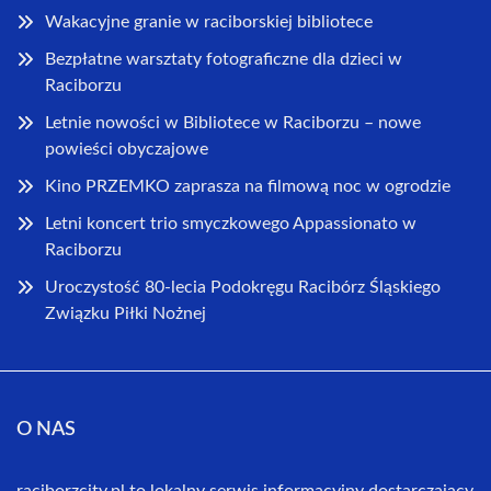
Wakacyjne granie w raciborskiej bibliotece
Bezpłatne warsztaty fotograficzne dla dzieci w
Raciborzu
Letnie nowości w Bibliotece w Raciborzu – nowe
powieści obyczajowe
Kino PRZEMKO zaprasza na filmową noc w ogrodzie
Letni koncert trio smyczkowego Appassionato w
Raciborzu
Uroczystość 80-lecia Podokręgu Racibórz Śląskiego
Związku Piłki Nożnej
O NAS
raciborzcity.pl to lokalny serwis informacyjny dostarczający