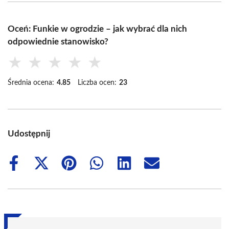
Oceń: Funkie w ogrodzie – jak wybrać dla nich
odpowiednie stanowisko?
★
★
★
★
★
Średnia ocena:
4.85
Liczba ocen:
23
Udostępnij
Share
Share
Share
Share
Share
Share
on
on
on
on
on
on
Facebook
X
Pinterest
WhatsApp
LinkedIn
Email
(Twitter)