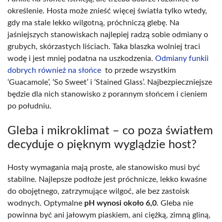
określenie. Hosta może znieść więcej światła tylko wtedy,
gdy ma stale lekko wilgotną, próchniczą glebę. Na
jaśniejszych stanowiskach najlepiej radzą sobie odmiany o
grubych, skórzastych liściach. Taka blaszka wolniej traci
wodę i jest mniej podatna na uszkodzenia.
Odmiany funkii
dobrych również na słońce
to przede wszystkim
‘Guacamole’, ‘So Sweet’ i ‘Stained Glass’. Najbezpieczniejsze
będzie dla nich stanowisko z porannym słońcem i cieniem
po południu.
Gleba i mikroklimat – co poza światłem
decyduje o pięknym wyglądzie host?
Hosty wymagania mają proste, ale stanowisko musi być
stabilne. Najlepsze podłoże jest próchnicze, lekko kwaśne
do obojętnego, zatrzymujące wilgoć, ale bez zastoisk
wodnych. Optymalne
pH wynosi około 6,0
. Gleba nie
powinna być ani jałowym piaskiem, ani ciężką, zimną gliną,