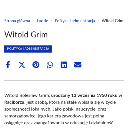
Strona główna
/
Ludzie
/
Polityka i administracja
/
Witold Grim
Witold Grim
POLITYKA I ADMINISTRACJA
Share
Share
Share
Share
Share
Share
on
on
on
on
on
on
Facebook
X
Pinterest
WhatsApp
LinkedIn
Email
(Twitter)
Witold Bolesław Grim,
urodzony 13 września 1950 roku w
Raciborzu
, jest osobą, która na stałe wpisała się w życie
społeczności lokalnych. Jako polski nauczyciel oraz
samorządowiec, jego kariera zawodowa jest pełna
osiągnięć oraz zaangażowania w edukację i działalność