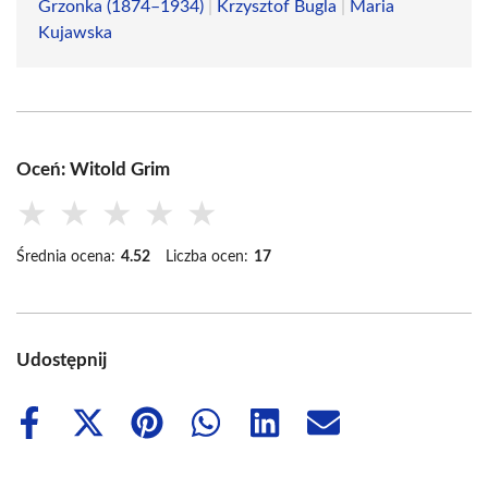
Grzonka (1874–1934)
|
Krzysztof Bugla
|
Maria
Kujawska
Oceń: Witold Grim
★
★
★
★
★
Średnia ocena:
4.52
Liczba ocen:
17
Udostępnij
Share
Share
Share
Share
Share
Share
on
on
on
on
on
on
Facebook
X
Pinterest
WhatsApp
LinkedIn
Email
(Twitter)