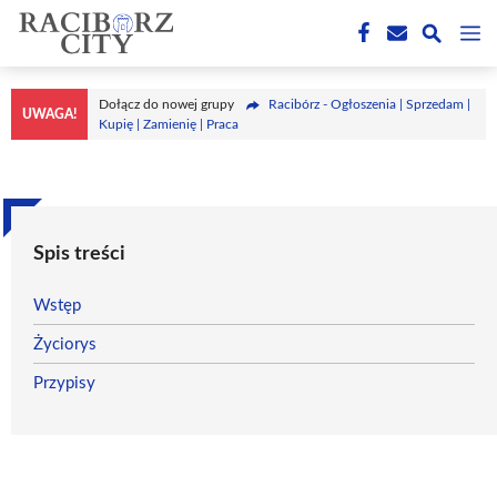
Przejdź
M
do
treści
Dołącz do nowej grupy
Racibórz - Ogłoszenia | Sprzedam |
UWAGA!
Kupię | Zamienię | Praca
Spis treści
Wstęp
Życiorys
Przypisy