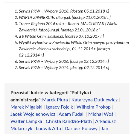
Serwis PKW – Wybory 2018. [dostęp 05.11.2018 r.]
WARTA ZAWIERCIE. cil.org.pl. [dostęp 21.01.2018 r.]
Trener Regionu 2016 roku – Robert MAJCHRZAK (Warta
Zawiercie). futboljura.pl. [dostęp 21.01.2018 r.]
a b Witold Grim. slaskie.pl. [dostęp 07.10.2017 r.]
Wyniki wyborów w Zawierciu: Witold Grim nowym prezydentem
Zawiercia. dziennikzachodni.pl, 01.12.2014 r. [dostęp
02.12.2014 r.]
Serwis PKW – Wybory 2006. [dostęp 02.12.2014 r.]
Serwis PKW – Wybory 2014. [dostęp 02.12.2014 r.]
Pozostali ludzie w kategorii "Polityka i
administracja":
Marek Plura
|
Katarzyna Dutkiewicz
|
Marek Migalski
|
Ignacy Fojcik
|
Wilhelm Prokop
|
Jacek Wojciechowicz
|
Adam Fudali
|
Michał Woś
|
Walter Lampka
|
Christa Randzio-Plath
|
Arkadiusz
Mularczyk
|
Ludwik Affa
|
Dariusz Polowy
|
Jan