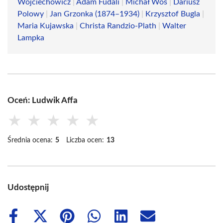
Wojciechowicz
|
Adam Fudali
|
Michał Woś
|
Dariusz
Polowy
|
Jan Grzonka (1874–1934)
|
Krzysztof Bugla
|
Maria Kujawska
|
Christa Randzio-Plath
|
Walter
Lampka
Oceń: Ludwik Affa
★
★
★
★
★
Średnia ocena:
5
Liczba ocen:
13
Udostępnij
Share
Share
Share
Share
Share
Share