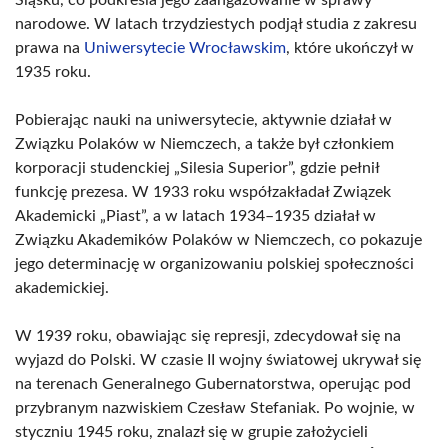
Śląsku, co podkreśla jego zaangażowanie w sprawy
narodowe. W latach trzydziestych podjął studia z zakresu
prawa na
Uniwersytecie Wrocławskim
, które ukończył w
1935 roku.
Pobierając nauki na uniwersytecie, aktywnie działał w
Związku Polaków w Niemczech, a także był członkiem
korporacji studenckiej „Silesia Superior”, gdzie pełnił
funkcję prezesa. W 1933 roku współzakładał Związek
Akademicki „Piast”, a w latach 1934–1935 działał w
Związku Akademików Polaków w Niemczech, co pokazuje
jego determinację w organizowaniu polskiej społeczności
akademickiej.
W 1939 roku, obawiając się represji, zdecydował się na
wyjazd do Polski. W czasie II wojny światowej ukrywał się
na terenach Generalnego Gubernatorstwa, operując pod
przybranym nazwiskiem Czesław Stefaniak. Po wojnie, w
styczniu 1945 roku, znalazł się w grupie założycieli