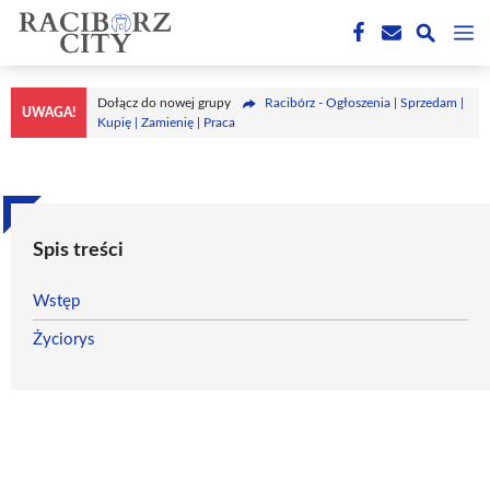
Przejdź
M
do
treści
Dołącz do nowej grupy
Racibórz - Ogłoszenia | Sprzedam |
UWAGA!
Kupię | Zamienię | Praca
Spis treści
Wstęp
Życiorys