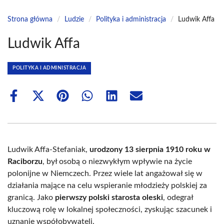
Strona główna
/
Ludzie
/
Polityka i administracja
/
Ludwik Affa
Ludwik Affa
POLITYKA I ADMINISTRACJA
Share
Share
Share
Share
Share
Share
on
on
on
on
on
on
Facebook
X
Pinterest
WhatsApp
LinkedIn
Email
(Twitter)
Ludwik Affa-Stefaniak,
urodzony 13 sierpnia 1910 roku w
Raciborzu
, był osobą o niezwykłym wpływie na życie
polonijne w Niemczech. Przez wiele lat angażował się w
działania mające na celu wspieranie młodzieży polskiej za
granicą. Jako
pierwszy polski starosta oleski
, odegrał
kluczową rolę w lokalnej społeczności, zyskując szacunek i
uznanie współobywateli.