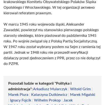
krakowskiego Komitetu Obywatelskiego Polaków Śląska
Opolskiego i Wrocławskiego. W tej organizacji активно
kierował referatem prawnym.
W marcu 1945 roku wojewoda śląski, Aleksander
Zawadzki, powierzył mu stanowisko pierwszego polskiego
starosty oleskiego, które piastował do października 1945
roku. Po wojnie związał się z Polską Partią Socjalistyczną.
W 1947 roku został wybrany posłem na Sejm z ramienia tej
partii. Jednak w 1948 roku nie przeszedł weryfikacji
działaczy przed zjednoczeniem z PPR, przez co nie dołączył
do PZPR.
Pozostali ludzie w kategorii "Polityka i
administracja":
Arkadiusz Mularczyk
|
Witold Grim
|
Marek Plura
|
Katarzyna Dutkiewicz
|
Marek Migalski
|
Ignacy Fojcik
|
Wilhelm Prokop
|
Jacek