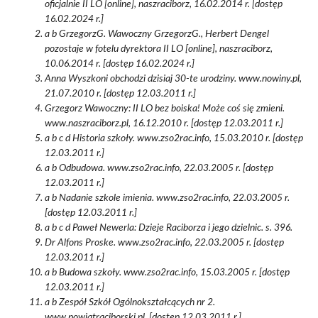
oficjalnie II LO [online], naszraciborz, 16.02.2014 r. [dostęp
16.02.2024 r.]
a b GrzegorzG. Wawoczny GrzegorzG., Herbert Dengel
pozostaje w fotelu dyrektora II LO [online], naszraciborz,
10.06.2014 r. [dostęp 16.02.2024 r.]
Anna Wyszkoni obchodzi dzisiaj 30-te urodziny. www.nowiny.pl,
21.07.2010 r. [dostęp 12.03.2011 r.]
Grzegorz Wawoczny: II LO bez boiska! Może coś się zmieni.
www.naszraciborz.pl, 16.12.2010 r. [dostęp 12.03.2011 r.]
a b c d Historia szkoły. www.zso2rac.info, 15.03.2010 r. [dostęp
12.03.2011 r.]
a b Odbudowa. www.zso2rac.info, 22.03.2005 r. [dostęp
12.03.2011 r.]
a b Nadanie szkole imienia. www.zso2rac.info, 22.03.2005 r.
[dostęp 12.03.2011 r.]
a b c d Paweł Newerla: Dzieje Raciborza i jego dzielnic. s. 396.
Dr Alfons Proske. www.zso2rac.info, 22.03.2005 r. [dostęp
12.03.2011 r.]
a b Budowa szkoły. www.zso2rac.info, 15.03.2005 r. [dostęp
12.03.2011 r.]
a b Zespół Szkół Ogólnokształcących nr 2.
www.powiatraciborski.pl. [dostęp 12.03.2011 r.]