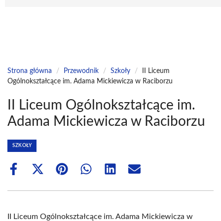
Strona główna
/
Przewodnik
/
Szkoły
/
II Liceum
Ogólnokształcące im. Adama Mickiewicza w Raciborzu
II Liceum Ogólnokształcące im.
Adama Mickiewicza w Raciborzu
SZKOŁY
Share
Share
Share
Share
Share
Share
on
on
on
on
on
on
Facebook
X
Pinterest
WhatsApp
LinkedIn
Email
(Twitter)
II Liceum Ogólnokształcące im. Adama Mickiewicza w