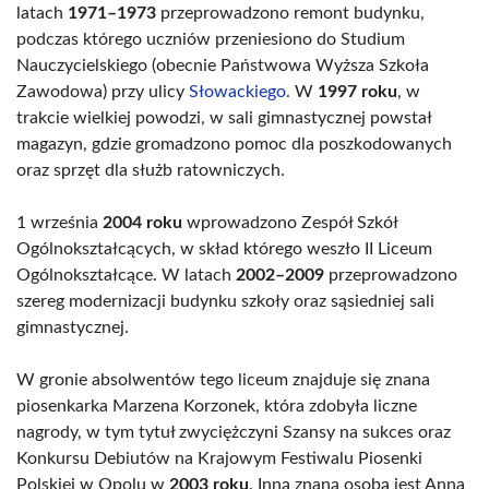
latach
1971–1973
przeprowadzono remont budynku,
podczas którego uczniów przeniesiono do Studium
Nauczycielskiego (obecnie Państwowa Wyższa Szkoła
Zawodowa) przy ulicy
Słowackiego
. W
1997 roku
, w
trakcie wielkiej powodzi, w sali gimnastycznej powstał
magazyn, gdzie gromadzono pomoc dla poszkodowanych
oraz sprzęt dla służb ratowniczych.
1 września
2004 roku
wprowadzono Zespół Szkół
Ogólnokształcących, w skład którego weszło II Liceum
Ogólnokształcące. W latach
2002–2009
przeprowadzono
szereg modernizacji budynku szkoły oraz sąsiedniej sali
gimnastycznej.
W gronie absolwentów tego liceum znajduje się znana
piosenkarka Marzena Korzonek, która zdobyła liczne
nagrody, w tym tytuł zwyciężczyni Szansy na sukces oraz
Konkursu Debiutów na Krajowym Festiwalu Piosenki
Polskiej w Opolu w
2003 roku
. Inną znaną osobą jest Anna