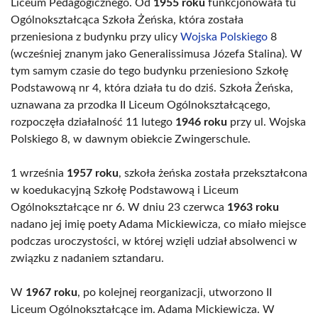
Liceum Pedagogicznego. Od
1955 roku
funkcjonowała tu
Ogólnokształcąca Szkoła Żeńska, która została
przeniesiona z budynku przy ulicy
Wojska Polskiego
8
(wcześniej znanym jako Generalissimusa Józefa Stalina). W
tym samym czasie do tego budynku przeniesiono Szkołę
Podstawową nr 4, która działa tu do dziś. Szkoła Żeńska,
uznawana za przodka II Liceum Ogólnokształcącego,
rozpoczęła działalność 11 lutego
1946 roku
przy ul. Wojska
Polskiego 8, w dawnym obiekcie Zwingerschule.
1 września
1957 roku
, szkoła żeńska została przekształcona
w koedukacyjną Szkołę Podstawową i Liceum
Ogólnokształcące nr 6. W dniu 23 czerwca
1963 roku
nadano jej imię poety Adama Mickiewicza, co miało miejsce
podczas uroczystości, w której wzięli udział absolwenci w
związku z nadaniem sztandaru.
W
1967 roku
, po kolejnej reorganizacji, utworzono II
Liceum Ogólnokształcące im. Adama Mickiewicza. W