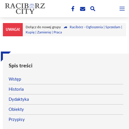
Przejdź
M
do
treści
Dołącz do nowej grupy
Racibórz - Ogłoszenia | Sprzedam |
UWAGA!
Kupię | Zamienię | Praca
Spis treści
Wstęp
Historia
Dydaktyka
Obiekty
Przypisy