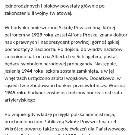
jednorodzinnych i bloków powstały głównie po
zakończeniu II wojny światowej.
W budynku umieszczono Szkołę Powszechną, której
patronem w
1929 roku
został Alfons Proske, znany doktor
nauk prawnych i nadprezydent prowincji górnośląskiej,
pochodzący z Raciborza. Po dojściu do władzy nazistów
zmieniono patrona na Alberta Leo Schlagetera, postać
będącą symbolem narodowej propagandy. Następnie,
jesienią
1944 roku
, szkoła została zamknięta, a w jej
wnętrzach urządzono szpital wojskowy. Dodatkowo, w
sąsiedztwie zbudowano bunkier przeciwlotniczy. Wiosną
1945 roku
budynek został uszkodzony podczas ostrzału
artyleryjskiego.
Po wojnie, gdy władzę przejęła polska administracja,
uruchomiono tam Publiczną Szkołę Powszechną nr 4.
Wkrótce otwarto także szkołę ćwiczeń dla Państwowego