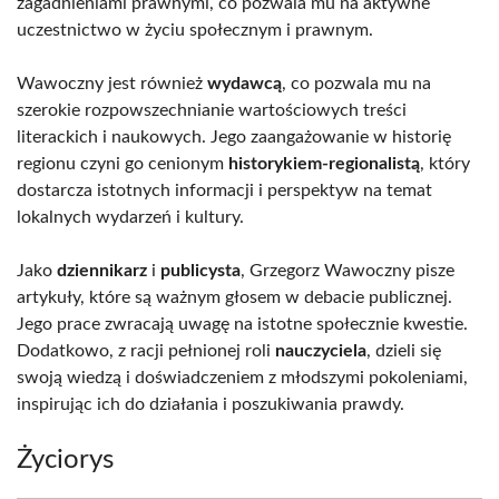
zagadnieniami prawnymi, co pozwala mu na aktywne
uczestnictwo w życiu społecznym i prawnym.
Wawoczny jest również
wydawcą
, co pozwala mu na
szerokie rozpowszechnianie wartościowych treści
literackich i naukowych. Jego zaangażowanie w historię
regionu czyni go cenionym
historykiem-regionalistą
, który
dostarcza istotnych informacji i perspektyw na temat
lokalnych wydarzeń i kultury.
Jako
dziennikarz
i
publicysta
, Grzegorz Wawoczny pisze
artykuły, które są ważnym głosem w debacie publicznej.
Jego prace zwracają uwagę na istotne społecznie kwestie.
Dodatkowo, z racji pełnionej roli
nauczyciela
, dzieli się
swoją wiedzą i doświadczeniem z młodszymi pokoleniami,
inspirując ich do działania i poszukiwania prawdy.
Życiorys