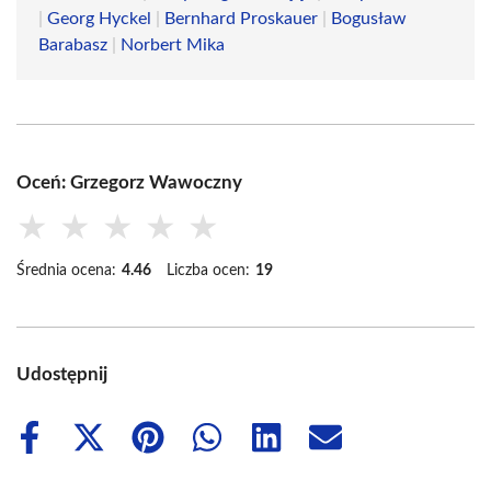
|
Georg Hyckel
|
Bernhard Proskauer
|
Bogusław
Barabasz
|
Norbert Mika
Oceń: Grzegorz Wawoczny
★
★
★
★
★
Średnia ocena:
4.46
Liczba ocen:
19
Udostępnij
Share
Share
Share
Share
Share
Share
on
on
on
on
on
on
Facebook
X
Pinterest
WhatsApp
LinkedIn
Email