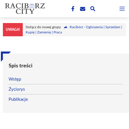
Przejdź
M
do
treści
Dołącz do nowej grupy
Racibórz - Ogłoszenia | Sprzedam |
UWAGA!
Kupię | Zamienię | Praca
Spis treści
Wstęp
Życiorys
Publikacje