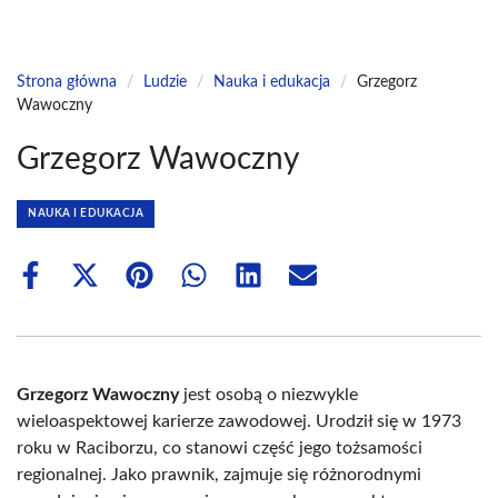
Strona główna
/
Ludzie
/
Nauka i edukacja
/
Grzegorz
Wawoczny
Grzegorz Wawoczny
NAUKA I EDUKACJA
Share
Share
Share
Share
Share
Share
on
on
on
on
on
on
Facebook
X
Pinterest
WhatsApp
LinkedIn
Email
(Twitter)
Grzegorz Wawoczny
jest osobą o niezwykle
wieloaspektowej karierze zawodowej. Urodził się w 1973
roku w Raciborzu, co stanowi część jego tożsamości
regionalnej. Jako prawnik, zajmuje się różnorodnymi