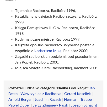
Tajemnice Raciborza, Racibórz 1996,
Kataklizmy w dziejach Raciborszczyzny, Racibórz
1998,
Księga Pamiątkowa II LO w Raciborzu, Racibórz
1998,
Rudy magiczne miejsce, Racibórz 1999,
Książęta opolsko-raciborscy. Wybrane postacie
wspólnie z
Norbertem Miką
, Racibórz 2000,
Zagadki raciborskich podziemi, pod pseudonimem
Jan Popiel, Racibórz 2000,
Miejsca Święte Ziemi Raciborskiej, Racibórz 2001.
Pozostali ludzie w kategorii "Nauka i edukacja":
Jan
Besta
|
Wawrzyniec z Raciborza
|
Gerard Kosellek
|
Arnold Berger
|
Joachim Raczek
|
Hermann Traube
|
Paweł Duber
|
Jerzy Zbigniew Pająk
|
Joseph Schacht