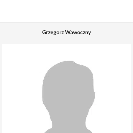
(Twitter)
Grzegorz Wawoczny