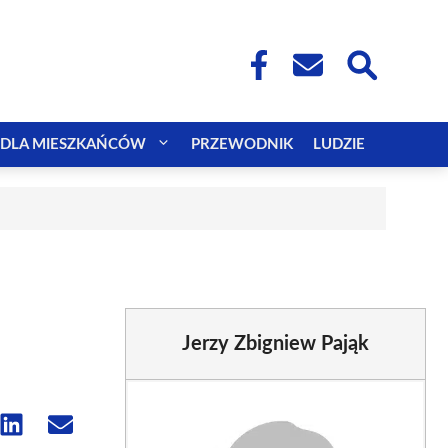
DLA MIESZKAŃCÓW
PRZEWODNIK
LUDZIE
Jerzy Zbigniew Pająk
e
Share
Share
on
on