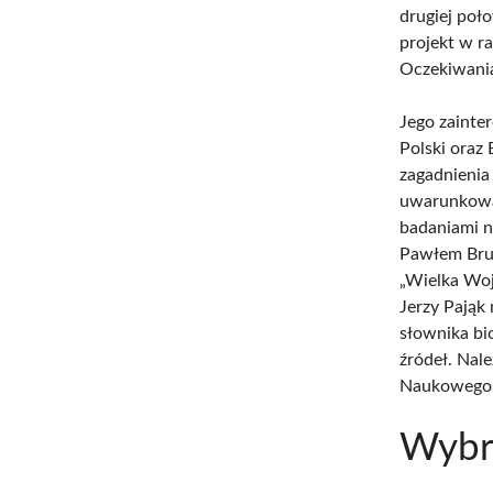
drugiej poło
projekt w r
Oczekiwania
Jego zainter
Polski oraz
zagadnienia
uwarunkowan
badaniami n
Pawłem Bru
„Wielka Woj
Jerzy Pająk
słownika bi
źródeł. Nal
Naukowego
Wybra