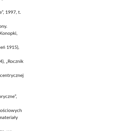
, 1997, t.
ony.
 Konopki,
ień 1915),
4), „Rocznik
icentrycznej
oryczne”,
łościowych
materiały