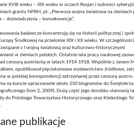
wie XVIII wieku – XIX wieku w oczach Rosjan i ludności syberyjsk
amach grantu NPRH, pt. „Pierwsza wojna światowa na ziemiach p
 – doświadczenia – konsekwencje”.
esowania badawcze koncentrują się na historii politycznej i spo
 Europy Środkowej na przełomie XIX i XX wieku. W szczególnośc
 związane z I wojną światową oraz kulturowo-historycznymi
iami w ziemiach polskich. Ostatnie lata pracy naukowej zao
ad cenzurą austriacką w latach 1914-1918. Wspólnie z Janem M
dkiem, opublikował pięciotomowe wydawnictwo źródłowe, zat
na w polskiej korespondencji zatrzymanej przez cenzurę austro-
 ma na koncie opracowanie około 250 biogramów do Świętokrzy
ograficznego (tom 2, 2009). Dużą część jego dorobku stanowią t
eży do Polskiego Towarzystwa Historycznego oraz Kieleckiego 
.
ne publikacje