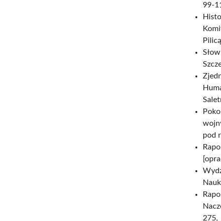
99-1
Hist
Komi
Pilic
Słow
Szcze
Zjed
Huma
Salet
Pokol
wojny
pod r
Rapor
[opra
Wydz
Nauki
Rapo
Nacz
275,