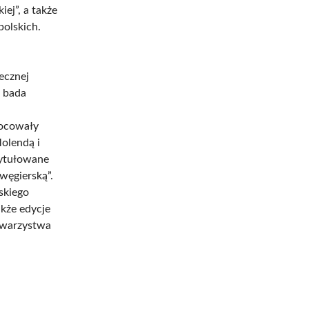
iej”, a także
olskich.
łecznej
i bada
wocowały
olendą i
ytułowane
węgierską”.
skiego
akże edycje
Towarzystwa