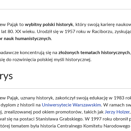
Facebook
X
Pinterest
What
(Twitter)
iew Pająk to
wybitny polski historyk
, który swoją karierę nauko
 lat 80. XX wieku. Urodził się w 1957 roku w Raciborzu, zyskuj
or nauk humanistycznych
.
badawcze koncentrują się na
złożonych tematach historycznych
się do rozwinięcia polskiej myśli historycznej.
rys
iew Pająk, uznany historyk, zakończył swoją edukację w 1983 ro
dyplom z historii na
Uniwersytecie Warszawskim
. W ramach sw
ej, zrealizowanej pod okiem promotorów, takich jak
Jerzy Holzer
,
ał się na postaci Stanisława Grabskiego. W 1997 roku obronił 
której tematem była historia Centralnego Komitetu Narodowego