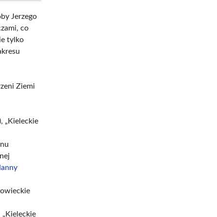
oby Jerzego
zami, co
e tylko
akresu
zeni Ziemi
 „Kieleckie
onu
nej
anny
łowieckie
 „Kieleckie