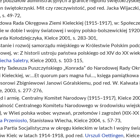
e podziałów administracyjnych a granice regionu świętokrzyskie
n świętokrzyski. Mit czy rzeczywistość, pod red. Jacka Wijaczki,
 s. 49-72,
dowa Rada Okręgowa Ziemi Kieleckiej (1915-1917), w: Społecz
ie w dobie I wojny światowej i wojny polsko-bolszewickiej 1920
rda Kołodziejczyka, Kielce 2001, s. 283-301,
tanie i rozwój samorządu miejskiego w Królestwie Polskim podc
owej, w: Z historii ustroju państwa polskiego od XIV do XX wiek
iecha Saletry
, Kielce 2003, s. 103-115,
rty Tadeusza Puszczyńskiego „Konrada” do Narodowej Rady Ok
i Kieleckiej, w:…Et quorum pars magna fui…, księga pamiątkow
sorowi Zbigniewowi Janowi Góralskiemu, pod red. W. Kalwata i 
e, 2003, s. 277-276,
d i armię. Centralny Komitet Narodowy (1915–1917), Kielce 200
łalność Centralnego Komitetu Narodowego w środowisku wiejsk
), w Wieś polska wobec wyzwań, przełomów i zagrożeń (XIX-XX 
a Przeniosło
, Stanisława Wiecha, Kielce 2004, s. 57-73,
a Partia Socjalistyczna w okręgu kieleckim w latach I wojny świ
ów Kielc w latach 1914-1918, pod red.
Urszuli Oettingen
, Kielce