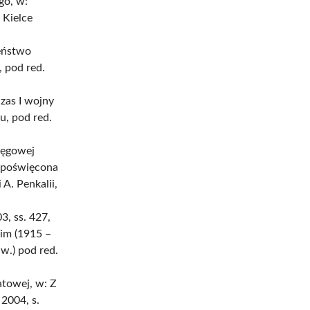
go, w:
 Kielce
eństwo
, pod red.
zas I wojny
u, pod red.
ręgowej
a poświęcona
A. Penkalii,
3, ss. 427,
im (1915 –
w.) pod red.
atowej, w: Z
 2004, s.