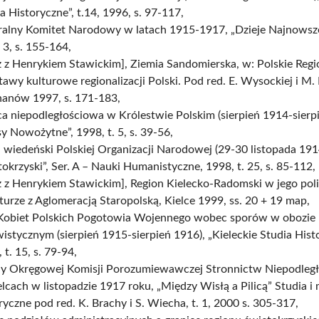
a Historyczne”, t.14, 1996, s. 97-117,
ralny Komitet Narodowy w latach 1915-1917, „Dzieje Najnowsze”
. 3, s. 155-164,
 z Henrykiem Stawickim], Ziemia Sandomierska, w: Polskie Regi
awy kulturowe regionalizacji Polski. Pod red. E. Wysockiej i M.
hanów 1997, s. 171-183,
a niepodległościowa w Królestwie Polskim (sierpień 1914-sierp
y Nowożytne”, 1998, t. 5, s. 39-56,
 wiedeński Polskiej Organizacji Narodowej (29-30 listopada 191
okrzyski”, Ser. A – Nauki Humanistyczne, 1998, t. 25, s. 85-112,
 z Henrykiem Stawickim], Region Kielecko-Radomski w jego pol
turze z Aglomeracją Staropolską, Kielce 1999, ss. 20 + 19 map,
 Kobiet Polskich Pogotowia Wojennego wobec sporów w obozie
istycznym (sierpień 1915-sierpień 1916), „Kieleckie Studia Hist
 t. 15, s. 79-94,
dy Okręgowej Komisji Porozumiewawczej Stronnictw Niepodleg
lcach w listopadzie 1917 roku, „Między Wisłą a Pilicą” Studia i 
ryczne pod red. K. Brachy i S. Wiecha, t. 1, 2000 s. 305-317,