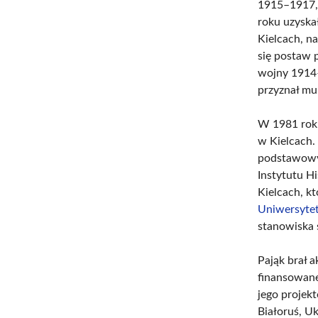
1915–1917
roku uzyska
Kielcach, n
się postaw 
wojny 1914–
przyznał mu
W 1981 rok
w Kielcach.
podstawowyc
Instytutu H
Kielcach, k
Uniwersyte
stanowiska 
Pająk brał 
finansowane
jego projekt
Białoruś, U