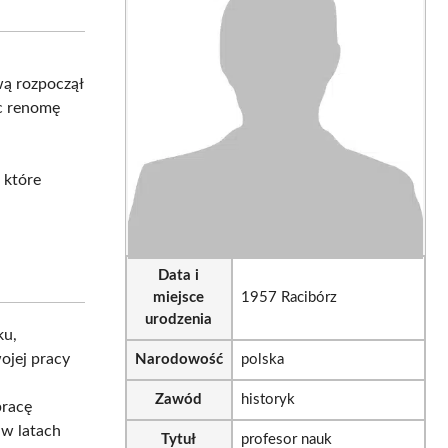
sApp
LinkedIn
Email
wą rozpoczął
ąc renomę
, które
Data i
miejsce
1957 Racibórz
urodzenia
ku,
ojej pracy
Narodowość
polska
Zawód
historyk
pracę
 w latach
Tytuł
profesor nauk