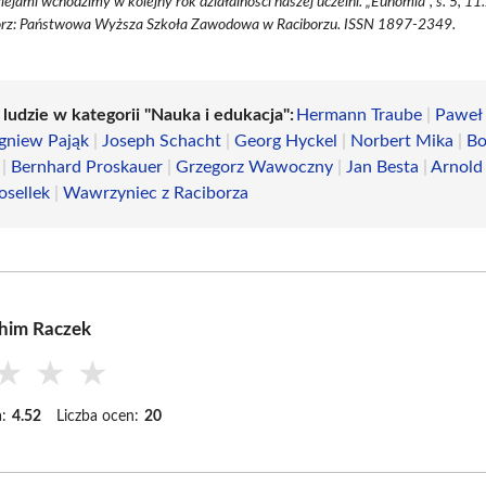
iejami wchodzimy w kolejny rok działalności naszej uczelni. „Eunomia”, s. 5, 11
órz: Państwowa Wyższa Szkoła Zawodowa w Raciborzu. ISSN 1897-2349.
 ludzie w kategorii "Nauka i edukacja":
Hermann Traube
|
Paweł
igniew Pająk
|
Joseph Schacht
|
Georg Hyckel
|
Norbert Mika
|
Bo
|
Bernhard Proskauer
|
Grzegorz Wawoczny
|
Jan Besta
|
Arnold
osellek
|
Wawrzyniec z Raciborza
him Raczek
★
★
★
:
4.52
Liczba ocen:
20