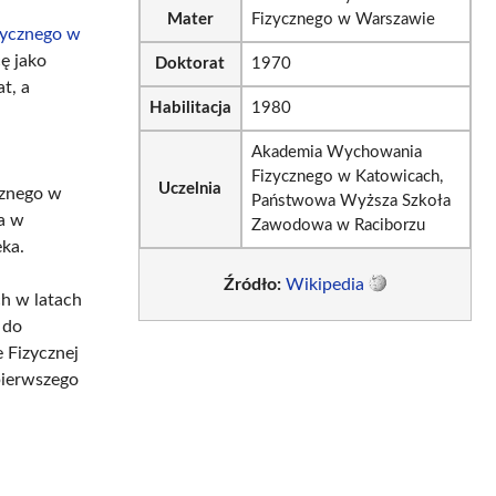
Mater
Fizycznego w Warszawie
zycznego w
ę jako
Doktorat
1970
t, a
Habilitacja
1980
Akademia Wychowania
Fizycznego w Katowicach,
Uczelnia
cznego w
Państwowa Wyższa Szkoła
la w
Zawodowa w Raciborzu
ka.
Źródło:
Wikipedia
h w latach
 do
 Fizycznej
pierwszego