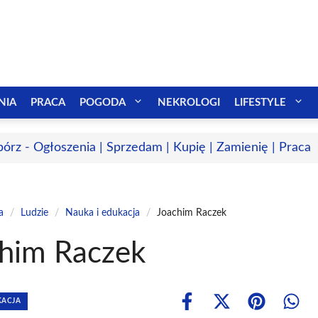
NIA
PRACA
POGODA
NEKROLOGI
LIFESTYLE
bórz - Ogłoszenia | Sprzedam | Kupię | Zamienię | Praca
a
/
Ludzie
/
Nauka i edukacja
/
Joachim Raczek
him Raczek
KACJA
Share
Share
Share
Shar
on
on
on
on