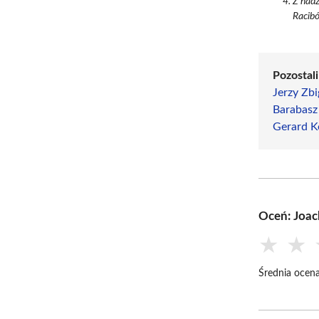
Z nadz
Racib
Pozostali
Jerzy Zb
Barabasz
Gerard K
Oceń: Joac
★
★
Średnia ocena