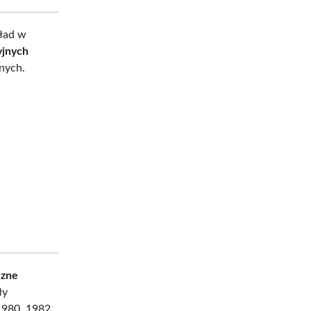
kład w
yjnych
znych.
czne
ły
1980, 1982,