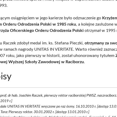
993.
ącym osiągnięciem w jego karierze było odznaczenie go
Krzyże
m Orderu Odrodzenia Polski w 1985 roku
, a kolejne zasłużone 
rzyża Oficerskiego Orderu Odrodzenia Polski
otrzymał w 1995 
 Raczek zdobył medal im. ks. Stefana Pieczki,
otrzymany za swo
w ramach nagrody UNITAS IN VERITATE. Warto również zaznacz
007 roku, jako pierwszy w historii, został uhonorowany tytułem
owej Wyższej Szkoły Zawodowej w Raciborzu
.
isy
prof. dr hab. Joachim Raczek, pierwszy rektor raciborskiej PWSZ. naszraciborz.
2019 r.]
dale UNITAS IN VERITATE wręczone po raz ósmy. 16.10.2010 r. [dostęp 13.01
d Tora: Pierwszy rektor. 30.01.2002 r. [dostęp 13.01.2010 r.]