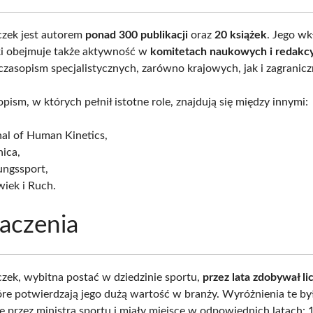
zek jest autorem
ponad 300 publikacji
oraz
20 książek
. Jego w
i obejmuje także aktywność w
komitetach naukowych i redakc
czasopism specjalistycznych, zarówno krajowych, jak i zagranic
ism, w których pełnił istotne role, znajdują się między innymi:
al of Human Kinetics,
ica,
ungssport,
iek i Ruch.
aczenia
zek, wybitna postać w dziedzinie sportu,
przez lata zdobywał li
tóre potwierdzają jego dużą wartość w branży. Wyróżnienia te by
 przez ministra sportu i miały miejsce w odpowiednich latach: 