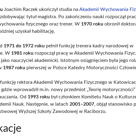
ku
Joachim Raczek ukończył studia na
Akademii Wychowania Fi
 zdobywając tytuł magistra. Po zakończeniu nauki rozpoczął prac
wychowania fizycznego oraz trener. W
1970 roku
obronił doktora
później uzyskał habilitację.
od
1971 do 1972 roku
pełnił funkcję trenera kadry narodowej w
ce. W
1981 roku
rozpoczął pracę w Akademii Wychowania Fizy
jako nauczyciel akademicki. Istotnym osiągnięciem była jego ro
 w
1987 roku
pierwszej w Polsce Katedry Motoryczności Człowie
e funkcję rektora Akademii Wychowania Fizycznego w Katowicac
, gdzie wprowadził m.in. nowy przedmiot „Teorię motoryczności”
auczania. Od
1993 roku
był członkiem Komitetu Nauk o Kulturze
ademii Nauk. Następnie, w latach
2001–2007
, objął stanowisko 
ństwowej Wyższej Szkoły Zawodowej w Raciborzu.
kacje