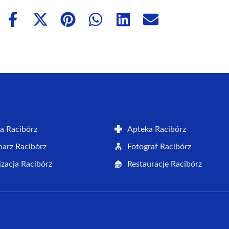
Share
Share
Share
Share
Share
Share
on
on
on
on
on
on
Facebook
X
Pinterest
WhatsApp
LinkedIn
Email
(Twitter)
a Racibórz
Apteka Racibórz
arz Racibórz
Fotograf Racibórz
zacja Racibórz
Restauracje Racibórz