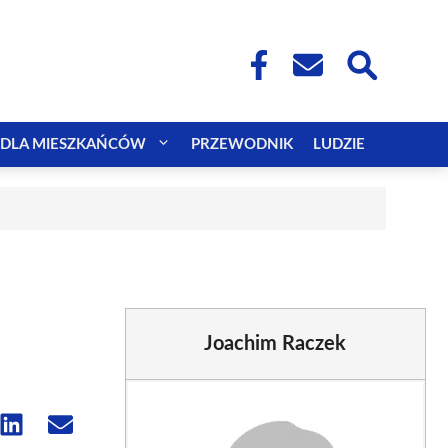
DLA MIESZKAŃCÓW
PRZEWODNIK
LUDZIE
Joachim Raczek
e
Share
Share
on
on