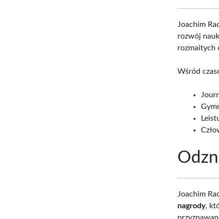
Joachim Rac
rozwój nauk
rozmaitych 
Wśród czasop
Journ
Gymn
Leist
Człow
Odzn
Joachim Rac
nagrody
, k
przyznawane