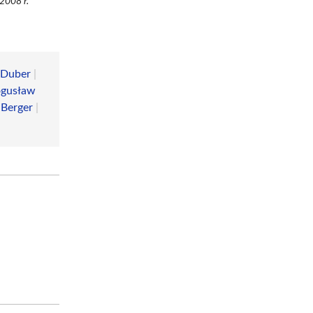
.2008 r.
 Duber
|
gusław
 Berger
|