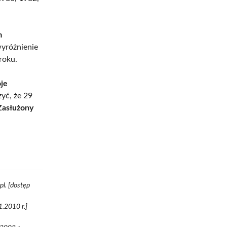
m
wyróżnienie
roku.
je
yć, że 29
Zasłużony
pl. [dostęp
.2010 r.]