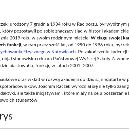
Facebook
X
Pinterest
What
(Twitter)
zek, urodzony 7 grudnia 1934 roku w Raciborzu, był wybitnym 
który pozostawił po sobie znaczący ślad w historii akademickiej
cznia 2019 roku w swoim rodzinnym mieście.
W ciągu swojej kar
ch funkcji
, w tym przez sześć lat, od 1990 do 1996 roku, był re
ychowania Fizycznego w Katowicach
. Po zakończeniu kadencji
, objął stanowisko rektora Państwowej Wyższej Szkoły Zawod
gdzie piastował tę funkcję w latach 2001–2007.
naukowe oraz wkład w rozwój akademii do dziś są niezatarte w 
spółpracowników. Joachim Raczek wyróżniał się nie tylko zaa
daktyki, ale także inicjatywami, które miały na celu poszerzani
swoich studentów.
rys