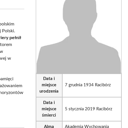
sApp
LinkedIn
Email
polskim
 Polski.
iery pełnił
ktorem
 w
owej w
pamięci
Data i
miejsce
7 grudnia 1934 Racibórz
ngażowaniem
urodzenia
e horyzontów
Data i
miejsce
5 stycznia 2019 Racibórz
śmierci
Alma
Akademia Wychowania