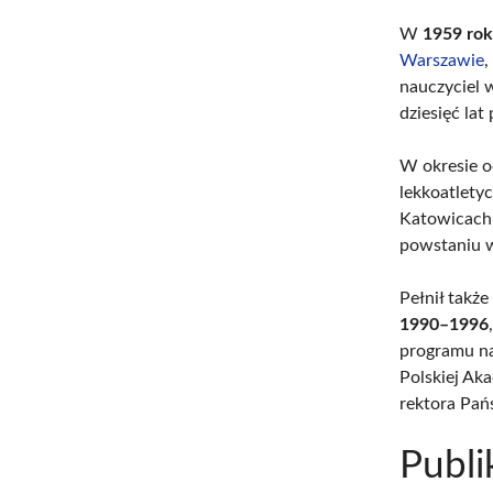
W
1959 ro
Warszawie
,
nauczyciel 
dziesięć lat 
W okresie 
lekkoatlety
Katowicach 
powstaniu
Pełnił takż
1990–1996
programu n
Polskiej Ak
rektora Pa
Publi