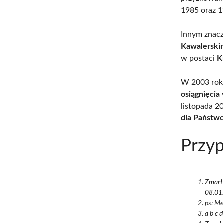
1985 oraz 1
Innym znacz
Kawalerski
w postaci
K
W 2003 roku
osiągnięcia
listopada 2
dla Państw
Przyp
Zmarł 
08.01.
ps: Me
a b c 