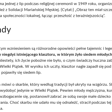
a jednej z lip podczas religijnej ceremonii w 1949 roku, organi
eż z Solidacji Mariańskiej Męskiej. {Cytat:} „Obraz ten miał szcz
a społeczności lokalnej, łącząc przeszłość z teraźniejszością”.
ndy
tym wzniesieniem są różnorodne opowieści pełne tajemnic i leg
y niegdyś istniejącego klasztoru, w którym żyło siedem młodyc
iestety, ich życie pobożne nie było, o czym świadczy huczna za
Wielki Piątek. W wyniku ich uczty, klasztor nagle zapadł się pod
 pojawiły się siedem lip.
a mówi o skarbie, który według tradycji był ukryty na wzgórzu. S
wydobyć jedynie w Wielki Piątek. Pewien młody mężczyzna, ku
 wzbogacenie się, postanowił zabrać ze sobą swoje małe dziecko
ania. Choć skarbu nie udało mu się odnaleźć, stracił podczas t
a.