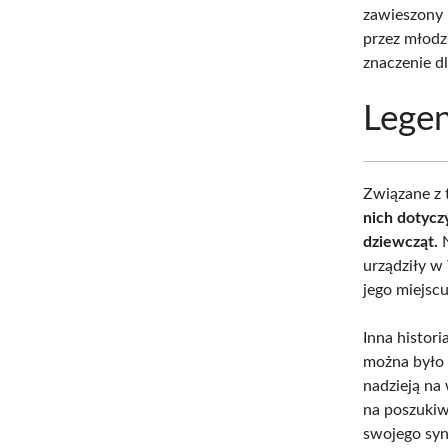
zawieszony n
przez młodzi
znaczenie dl
Lege
Związane z 
nich dotycz
dziewcząt.
N
urządziły w 
jego miejscu
Inna histori
można było 
nadzieją na
na poszukiw
swojego syn