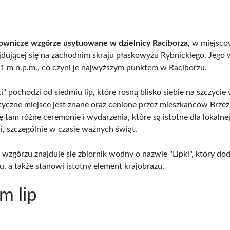
Facebook
X
Pinterest
What
(Twitter)
lownicze wzgórze usytuowane w dzielnicy Raciborza
, w miejsco
ajdującej się na zachodnim skraju płaskowyżu Rybnickiego. Jego
1 m n.p.m., co czyni je najwyższym punktem w Raciborzu.
" pochodzi od siedmiu lip, które rosną blisko siebie na szczycie
tyczne miejsce jest znane oraz cenione przez mieszkańców Brzez
 tam różne ceremonie i wydarzenia, które są istotne dla lokalne
i, szczególnie w czasie ważnych świąt.
 wzgórzu znajduje się zbiornik wodny o nazwie "Lipki", który do
u, a także stanowi istotny element krajobrazu.
m lip