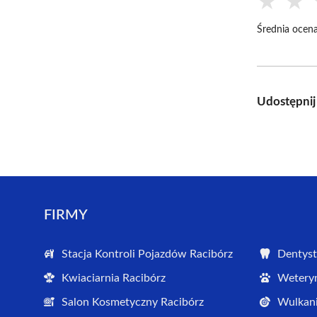
★
★
Średnia ocena
Udostępnij
FIRMY
Stacja Kontroli Pojazdów Racibórz
Dentyst
Kwiaciarnia Racibórz
Weteryn
Salon Kosmetyczny Racibórz
Wulkani