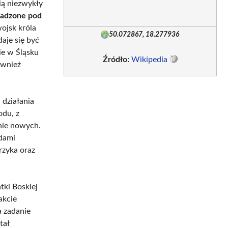
ią niezwykły
asadzone pod
ojsk króla
50.072867, 18.277936
aje się być
ie w Śląsku
Źródło:
Wikipedia
ównież
 działania
odu, z
enie nowych.
odami
rzyka oraz
tki Boskiej
akcie
a zadanie
tał