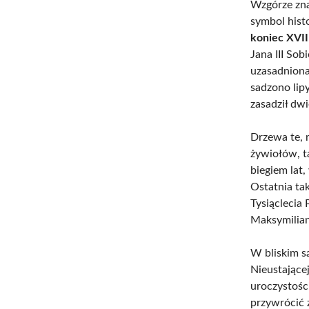
Wzgórze zna
symbol hist
koniec XVII
Jana III So
uzasadniona
sadzono lip
zasadził dwi
Drzewa te, 
żywiołów, t
biegiem lat,
Ostatnia ta
Tysiąclecia 
Maksymilian
W bliskim s
Nieustające
uroczystości
przywrócić 