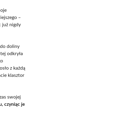
oje
iejszego –
 już nigdy
do doliny
tej odkryła
go
rosło z każdą
ie klasztor
czas swojej
, czyniąc je