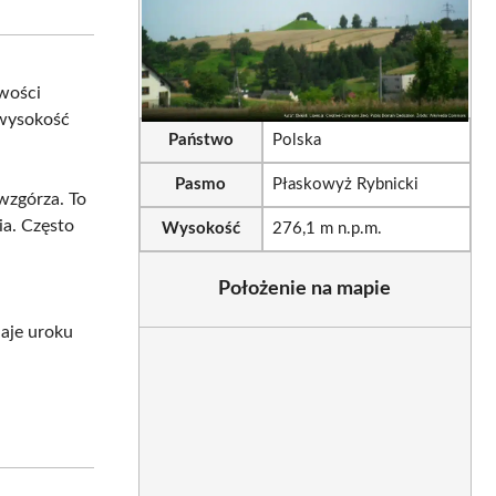
sApp
LinkedIn
Email
wości
 wysokość
Państwo
Polska
Pasmo
Płaskowyż Rybnicki
 wzgórza. To
ia. Często
Wysokość
276,1 m n.p.m.
j
Położenie na mapie
daje uroku