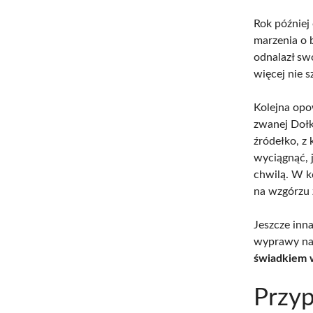
Rok później
marzenia o 
odnalazł sw
więcej nie 
Kolejna opo
zwanej Dołk
źródełko, z
wyciągnąć, j
chwilą. W k
na wzgórzu 
Jeszcze inna
wyprawy n
świadkiem w
Przyp