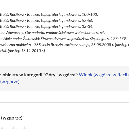
Kuliś: Racibórz - Brzezie, topografia legendowa. s. 100-103.
Kuliś: Racibórz - Brzezie, topografia legendowa. s. 52-56.
Kuliś: Racibórz - Brzezie, topografia legendowa. s. 33-34.
orz Wawoczny: Gospodarka wodno-ściekowa w Raciborzu. s. 64.
d e Aleksander Żukowski: Sławne drzewa województwa śląskiego. s. 177-179.
owieczna majówka - 785-lecia Brzezia. raciborz.com.pl, 25.05.2008 r. [dostęp 
tal. [dostęp 16.11.2010 r.]
 obiekty w kategorii "Góry i wzgórza":
Widok (wzgórze w Racib
 (wzgórze)
i (wzgórze)