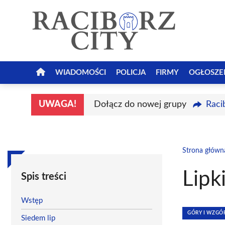
Przejdź
do
treści
WIADOMOŚCI
POLICJA
FIRMY
OGŁOSZE
UWAGA!
Dołącz do nowej grupy
Raci
Strona główn
Lipk
Spis treści
Wstęp
GÓRY I WZGÓ
Siedem lip