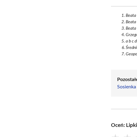
Beata 
Beata 
Beata 
Grzeg
a b c 
Średni
Geopor
Pozostałe
Sosienka
Oceń: Lipk