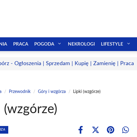
NIA
PRACA
POGODA
NEKROLOGI
LIFESTYLE
bórz - Ogłoszenia | Sprzedam | Kupię | Zamienię | Praca
a
/
Przewodnik
/
Góry i wzgórza
/
Lipki (wzgórze)
i (wzgórze)
RZA
Share
Share
Share
Shar
on
on
on
on