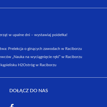
erząt w upalne dni – wystawiaj poidełka!
ctwa: Prelekcja o ginących zawodach w Raciborzu
ywców „Nauka na wyciągnięcie ręki” w Raciborzu
ąpielisku H2Ostróg w Raciborzu
DOŁĄCZ DO NAS