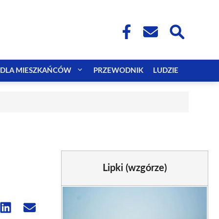
DLA MIESZKAŃCÓW
PRZEWODNIK
LUDZIE
Lipki (wzgórze)
e
Share
Share
on
on