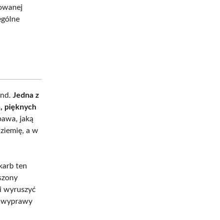
zowanej
ególne
end.
Jedna z
h, pięknych
bawa, jaką
 ziemię, a w
karb ten
szony
 i wyruszyć
ej wyprawy