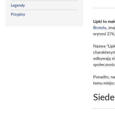
Legendy
Przypisy
Lipki to ma
Brzeziu
, zn
wynosi 276,
Nazwa "Lipki
charakterys
odbywają się
społecznośc
Ponadto, na
temu miejsc
Siede