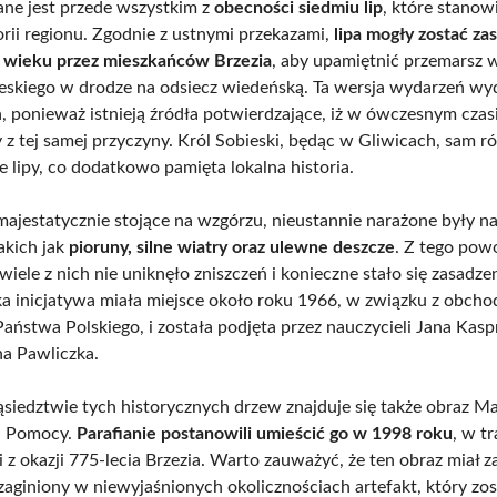
ne jest przede wszystkim z
obecności siedmiu lip
, które stanow
orii regionu. Zgodnie z ustnymi przekazami,
lipa mogły zostać z
 wieku przez mieszkańców Brzezia
, aby upamiętnić przemarsz w
bieskiego w drodze na odsiecz wiedeńską. Ta wersja wydarzeń wyd
, ponieważ istnieją źródła potwierdzające, iż w ówczesnym czas
y z tej samej przyczyny. Król Sobieski, będąc w Gliwicach, sam r
e lipy, co dodatkowo pamięta lokalna historia.
majestatycznie stojące na wzgórzu, nieustannie narażone były na
akich jak
pioruny, silne wiatry oraz ulewne deszcze
. Z tego pow
 wiele z nich nie uniknęło zniszczeń i konieczne stało się zasadz
ka inicjatywa miała miejsce około roku 1966, w związku z obch
Państwa Polskiego, i została podjęta przez nauczycieli Jana Kasp
a Pawliczka.
ąsiedztwie tych historycznych drzew znajduje się także obraz Ma
j Pomocy.
Parafianie postanowili umieścić go w 1998 roku
, w tr
 z okazji 775-lecia Brzezia. Warto zauważyć, że ten obraz miał z
zaginiony w niewyjaśnionych okolicznościach artefakt, który zos