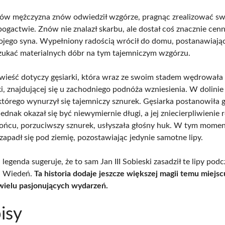
 ów mężczyzna znów odwiedził wzgórze, pragnąc zrealizować sw
bogactwie. Znów nie znalazł skarbu, ale dostał coś znacznie cenn
ojego syna. Wypełniony radością wrócił do domu, postanawiając
szukać materialnych dóbr na tym tajemniczym wzgórzu.
wieść dotyczy gęsiarki, która wraz ze swoim stadem wędrowała 
i, znajdującej się u zachodniego podnóża wzniesienia. W dolinie 
 którego wynurzył się tajemniczy sznurek. Gęsiarka postanowiła 
ednak okazał się być niewymiernie długi, a jej zniecierpliwienie 
ońcu, porzuciwszy sznurek, usłyszała głośny huk. W tym momenc
zapadł się pod ziemię, pozostawiając jedynie samotne lipy.
 legenda sugeruje, że to sam Jan III Sobieski zasadził te lipy pod
a Wiedeń.
Ta historia dodaje jeszcze większej magii temu miejscu
ielu pasjonujących wydarzeń.
isy