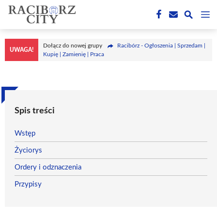
Przejdź
M
do
treści
Dołącz do nowej grupy
Racibórz - Ogłoszenia | Sprzedam |
UWAGA!
Kupię | Zamienię | Praca
Spis treści
Wstęp
Życiorys
Ordery i odznaczenia
Przypisy