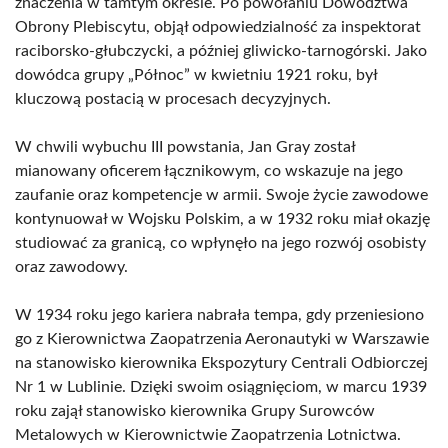
znaczenia w tamtym okresie. Po powołaniu Dowództwa
Obrony Plebiscytu, objął odpowiedzialność za inspektorat
raciborsko-głubczycki, a później gliwicko-tarnogórski. Jako
dowódca grupy „Północ” w kwietniu 1921 roku, był
kluczową postacią w procesach decyzyjnych.
W chwili wybuchu III powstania, Jan Gray został
mianowany oficerem łącznikowym, co wskazuje na jego
zaufanie oraz kompetencje w armii. Swoje życie zawodowe
kontynuował w Wojsku Polskim, a w 1932 roku miał okazję
studiować za granicą, co wpłynęło na jego rozwój osobisty
oraz zawodowy.
W 1934 roku jego kariera nabrała tempa, gdy przeniesiono
go z Kierownictwa Zaopatrzenia Aeronautyki w Warszawie
na stanowisko kierownika Ekspozytury Centrali Odbiorczej
Nr 1 w Lublinie. Dzięki swoim osiągnięciom, w marcu 1939
roku zajął stanowisko kierownika Grupy Surowców
Metalowych w Kierownictwie Zaopatrzenia Lotnictwa.