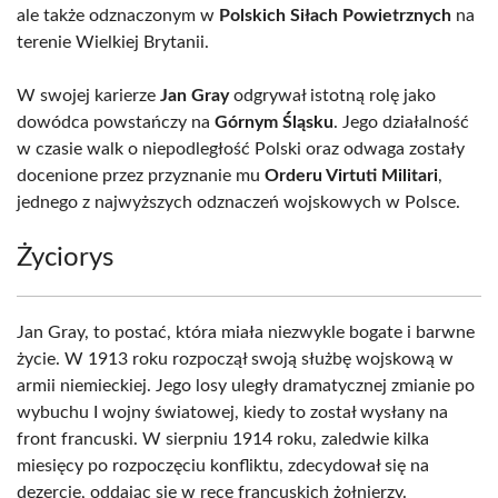
ale także odznaczonym w
Polskich Siłach Powietrznych
na
terenie Wielkiej Brytanii.
W swojej karierze
Jan Gray
odgrywał istotną rolę jako
dowódca powstańczy na
Górnym Śląsku
. Jego działalność
w czasie walk o niepodległość Polski oraz odwaga zostały
docenione przez przyznanie mu
Orderu Virtuti Militari
,
jednego z najwyższych odznaczeń wojskowych w Polsce.
Życiorys
Jan Gray, to postać, która miała niezwykle bogate i barwne
życie. W 1913 roku rozpoczął swoją służbę wojskową w
armii niemieckiej. Jego losy uległy dramatycznej zmianie po
wybuchu I wojny światowej, kiedy to został wysłany na
front francuski. W sierpniu 1914 roku, zaledwie kilka
miesięcy po rozpoczęciu konfliktu, zdecydował się na
dezercję, oddając się w ręce francuskich żołnierzy.