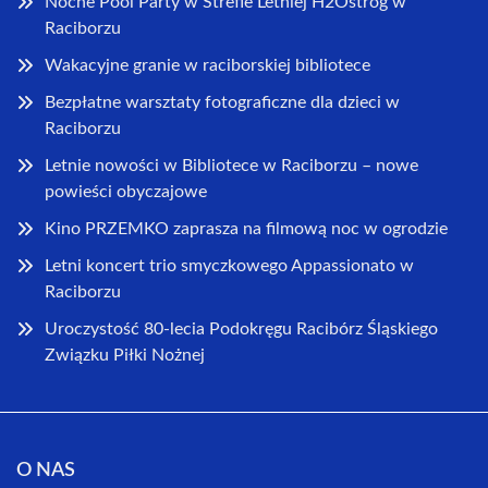
Nocne Pool Party w Strefie Letniej H2Ostróg w
Raciborzu
Wakacyjne granie w raciborskiej bibliotece
Bezpłatne warsztaty fotograficzne dla dzieci w
Raciborzu
Letnie nowości w Bibliotece w Raciborzu – nowe
powieści obyczajowe
Kino PRZEMKO zaprasza na filmową noc w ogrodzie
Letni koncert trio smyczkowego Appassionato w
Raciborzu
Uroczystość 80-lecia Podokręgu Racibórz Śląskiego
Związku Piłki Nożnej
O NAS