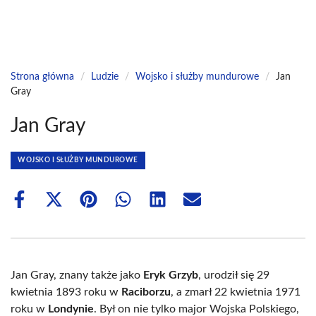
Strona główna
/
Ludzie
/
Wojsko i służby mundurowe
/
Jan
Gray
Jan Gray
WOJSKO I SŁUŻBY MUNDUROWE
Share
Share
Share
Share
Share
Share
on
on
on
on
on
on
Facebook
X
Pinterest
WhatsApp
LinkedIn
Email
(Twitter)
Jan Gray, znany także jako
Eryk Grzyb
, urodził się 29
kwietnia 1893 roku w
Raciborzu
, a zmarł 22 kwietnia 1971
roku w
Londynie
. Był on nie tylko major Wojska Polskiego,