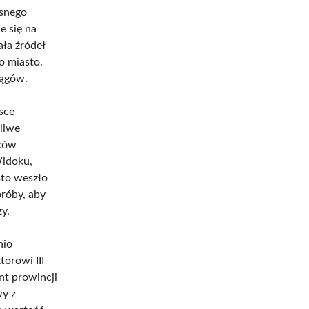
esnego
e się na
ła źródeł
o miasto.
iągów.
jsce
liwe
ńców
Widoku,
sto weszło
róby, aby
zy.
nio
orowi III
nt prowincji
wy z