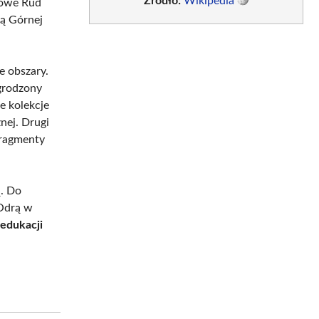
Źródło:
Wikipedia
zowe Rud
ną Górnej
e obszary.
grodzony
e kolekcje
nej. Drugi
fragmenty
ą. Do
 Odrą w
 edukacji