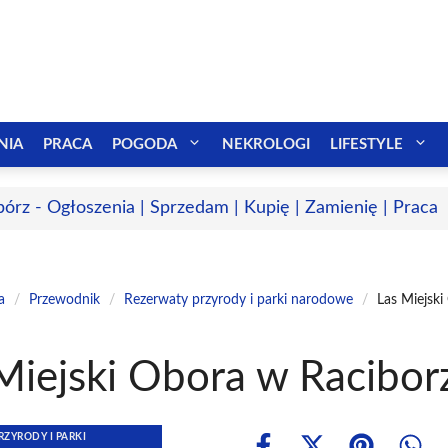
NIA
PRACA
POGODA
NEKROLOGI
LIFESTYLE
bórz - Ogłoszenia | Sprzedam | Kupię | Zamienię | Praca
a
/
Przewodnik
/
Rezerwaty przyrody i parki narodowe
/
Las Miejsk
Miejski Obora w Racibor
ZYRODY I PARKI