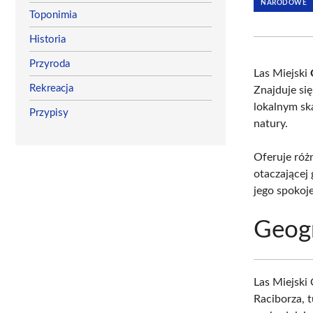
NARODOWE
Toponimia
Historia
Przyroda
Las Miejski
Rekreacja
Znajduje si
lokalnym sk
Przypisy
natury.
Oferuje róż
otaczającej 
jego spokoj
Geogr
Las Miejski
Raciborza, 