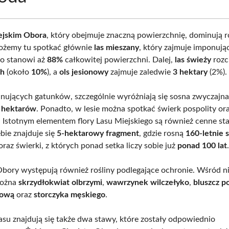
ejskim Obora
, który obejmuje znaczną powierzchnię, dominują 
Możemy tu spotkać głównie
las mieszany
, który zajmuje imponuj
co stanowi aż
88%
całkowitej powierzchni. Dalej,
las świeży
rozc
ch
(około
10%
), a
ols jesionowy
zajmuje zaledwie
3 hektary
(2%).
ujących gatunków, szczególnie wyróżniają się sosna zwyczajna
 hektarów
. Ponadto, w lesie można spotkać świerk pospolity or
 Istotnym elementem flory Lasu Miejskiego są również cenne st
bie znajduje się
5-hektarowy fragment
, gdzie rosną
160-letnie 
 oraz świerki, z których ponad setka liczy sobie już
ponad 100 lat
Obory występują również rośliny podlegające ochronie. Wśród n
można
skrzydłokwiat olbrzymi
,
wawrzynek wilczełyko
,
bluszcz p
lową
oraz
storczyka męskiego
.
asu znajdują się także dwa stawy, które zostały odpowiednio