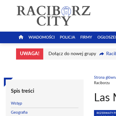
Przejdź
do
treści
WIADOMOŚCI
POLICJA
FIRMY
OGŁOSZE
UWAGA!
Dołącz do nowej grupy
Raci
Strona główn
Raciborzu
Spis treści
Las 
Wstęp
Geografia
REZERWATY PR