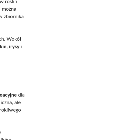
w roślin
e, można
w zbiornika
ych. Wokół
kie
,
irysy
i
reacyjne
dla
iczna, ale
urokliwego
e
śników