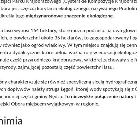
części Parku Krajobrazowego „Cysterskie Kompozycje Krajobra
Obora jest częścią korytarza ekologicznego, nazywanego Pradoli
dkreśla jego
międzynarodowe znaczenie ekologiczne
.
a lasu wynosi 164 hektary, które można podzielić na dwa główn
nich, o powierzchni około 35 hektarów, to zagospodarowany i o
y również jako ogród właściwy. W tym miejscu znajdują się cenn
centra dydaktyczne, które pełnią ważną rolę w edukacji ekologicz
muje część przyrodniczo-krajobrazową, w której zachowały się 
rzyrody, zajmującej pozostałą część powierzchni lasu.
śny charakteryzuje się również specyficzną siecią hydrograficzn
ch dopływów należy struga Łęgoń, której wody spotykają się z
chodniej części gminy Nędza.
To niezwykłe połączenie natury i
iejski Obora miejscem wyjątkowym w regionie.
nimia