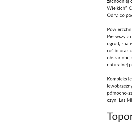
zachodniej 
Wielkich”. 
Odry, co po
Powierzchni
Pierwszy z 
ogród, znan
roślin oraz 
obszar obej
naturalnej p
Kompleks le
lewobrzeżny
północno-za
czyni Las M
Topo