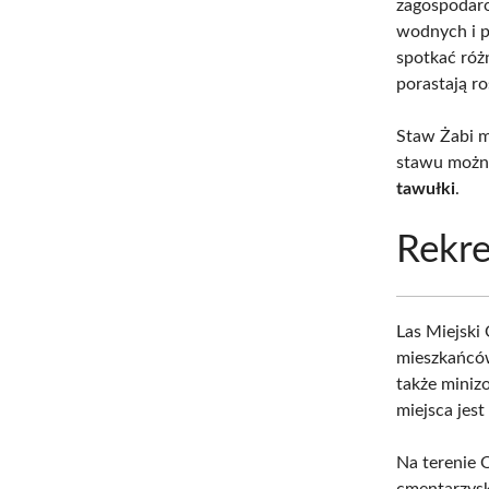
zagospodar
wodnych i p
spotkać ró
porastają r
Staw Żabi m
stawu możn
tawułki
.
Rekre
Las Miejski
mieszkańców 
także miniz
miejsca jes
Na terenie
cmentarzysk