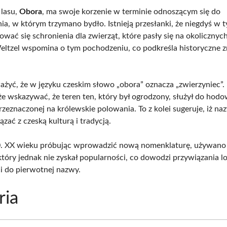
lasu,
Obora
, ma swoje korzenie w terminie odnoszącym się do
ia, w którym trzymano bydło. Istnieją przesłanki, że niegdyś w 
wać się schronienia dla zwierząt, które pasły się na okolicznych
ltzel wspomina o tym pochodzeniu, co podkreśla historyczne zn
żyć, że w języku czeskim słowo „obora” oznacza „zwierzyniec”.
e wskazywać, że teren ten, który był ogrodzony, służył do hodo
zeznaczonej na królewskie polowania. To z kolei sugeruje, iż na
zać z czeską kulturą i tradycją.
0. XX wieku próbując wprowadzić nową nomenklaturę, używano
 który jednak nie zyskał popularności, co dowodzi przywiązania l
i do pierwotnej nazwy.
ria