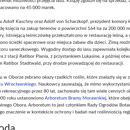
temat możliwości przejęcia lasu. Książę zgodził się na sprzedaż,
zacowano na 45 000 marek.
 Adolf Kaschny oraz Adolf von Scharzkopf, prezydent komory k
odę księcia na zakup terenów o powierzchni 164 ha za 200 000 m
ry, istniejącą leśniczówkę przekształcono w restaurację leśną, a
zono ścieżki spacerowe oraz miejsca zabaw dla dzieci. Zimą moż
 toru saneczkowego. Wygodny dostęp do lasu zapewniała kolejk
 z stacji Ratibor Plania, z przystankiem Lukasine, a później ot
m Ratibor Stadtwald, przy drodze prowadzącej do restauracji.
 w Oborze zebrano okazy rzadkich roślin, które znalazły się w 
tu Wrocławskiego
. Naukowcy zauważają, że mimo wykorzystani
u rekreacyjnego przez 80 lat, zachowało się tam wiele cennych 
000 roku ustanowiono
Arboretum Bramy Morawskiej
, które obe
lnego Obora. Arboretum to jest członkiem Rady Ogrodów Botan
ego znaczenie w kontekście ochrony i badań nad roślinnością reg
roda