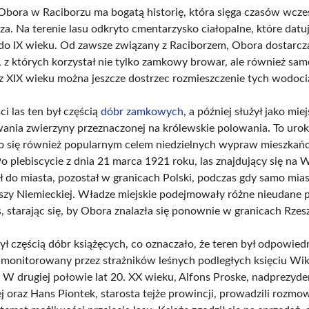
 Obora w Raciborzu ma bogatą historię, która sięga czasów wcz
a. Na terenie lasu odkryto cmentarzysko ciałopalne, które datuj
 do IX wieku. Od zawsze związany z Raciborzem, Obora dostarcza
, z których korzystał nie tylko zamkowy browar, ale również sam
 XIX wieku można jeszcze dostrzec rozmieszczenie tych wodoc
i las ten był częścią
dóbr zamkowych
, a później służył jako mie
nia zwierzyny przeznaczonej na królewskie polowania. To urok
ło się również popularnym celem niedzielnych wypraw mieszka
Po plebiscycie z dnia 21 marca 1921 roku, las znajdujący się na 
ał do miasta, pozostał w granicach Polski, podczas gdy samo mia
szy Niemieckiej. Władze miejskie podejmowały różne nieudane p
, starając się, by Obora znalazła się ponownie w granicach Rzes
ył częścią dóbr książęcych, co oznaczało, że teren był odpowied
 monitorowany przez strażników leśnych podległych księciu Wikt
. W drugiej połowie lat 20. XX wieku, Alfons Proske, nadprezyde
j oraz Hans Piontek, starosta tejże prowincji, prowadzili rozmo