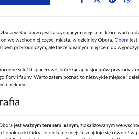
Share
Share
Share
Shar
on
on
on
on
Facebook
X
Pinterest
What
(Twitter)
Obora
w Raciborzu jest fascynującym miejscem, które warto od
ę on we wschodniej części miasta, w dzielnicy Obora.
Obora
jest 
arbem przyrodniczym, ale także idealnym miejscem do wypoczyn
norodne ścieżki spacerowe, które łączą pasjonatów przyrody z 
go flory i fauny. Warto zatem poznać to niezwykłe miejsce i del
em i pięknem.
afia
 Obora jest
ważnym terenem leśnym
, zlokalizowanym we wschodn
tuż obok rzeki Odry. To unikalne miejsce znajduje się również w