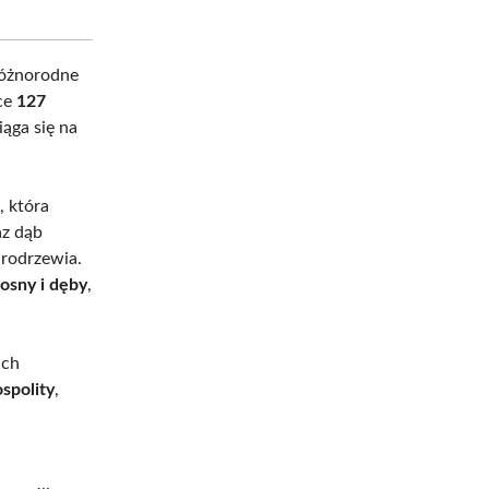
różnorodne
ące
127
iąga się na
, która
az dąb
arodrzewia.
sosny i dęby
,
.
ich
ospolity
,