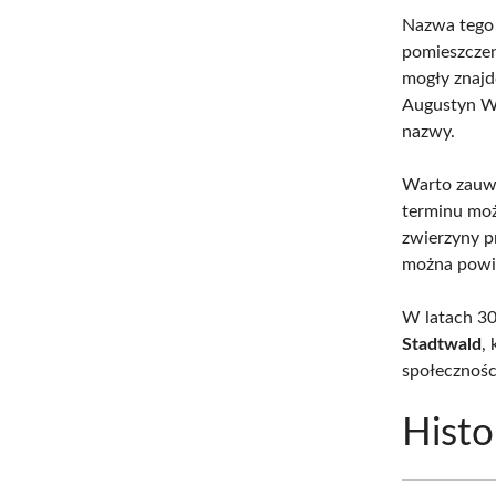
Nazwa tego 
pomieszczen
mogły znajdo
Augustyn We
nazwy.
Warto zauwa
terminu moż
zwierzyny pr
można powią
W latach 3
Stadtwald
,
społecznośc
Histo