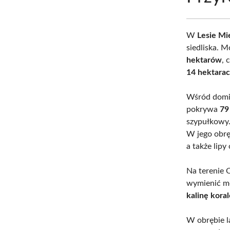
W
Lesie Mi
siedliska. 
hektarów
, 
14 hektara
Wśród domin
pokrywa
79
szypułkowy.
W jego obrę
a także lipy
Na terenie 
wymienić 
kalinę kora
W obrębie l