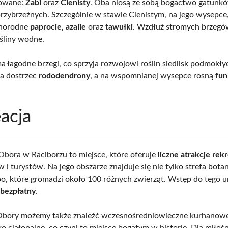
owane:
Żabi
oraz
Cienisty
. Oba niosą ze sobą bogactwo gatunkó
rzybrzeżnych. Szczególnie w stawie Cienistym, na jego wysepc
żnorodne
paprocie, azalie
oraz
tawułki
. Wzdłuż stromych brzegó
ośliny wodne.
a łagodne brzegi, co sprzyja rozwojowi roślin siedlisk podmokł
a dostrzec
rododendrony
, a na wspomnianej wysepce rosną
fun
acja
 Obora w Raciborzu to miejsce, które oferuje
liczne atrakcje rek
i turystów. Na jego obszarze znajduje się nie tylko strefa botan
oo, które gromadzi około 100 różnych zwierząt. Wstęp do tego 
t
bezpłatny
.
 Obory możemy także znaleźć wczesnośredniowieczne kurhanow
o ciałopalne, co czyni to miejsce bogatym w historię. Dla miło