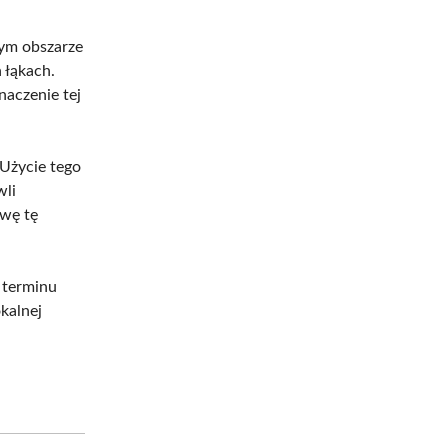
tym obszarze
 łąkach.
aczenie tej
 Użycie tego
wli
zwę tę
 terminu
okalnej