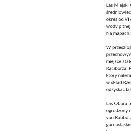
Las Miejski
średniowiecz
okres od VI
wody pitnej
Na mapach z
W przeszłośc
przechowywa
miejsce sta
Raciborza. 
który należ
w skład Rze
odzyskać las
Las Obora b
ogrodzony i
von Ratibor
górnośląskie