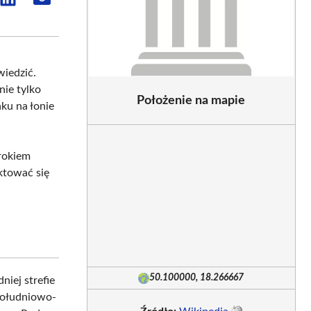
e
Share
Share
on
on
sApp
LinkedIn
Email
wiedzić.
nie tylko
Położenie na mapie
ku na łonie
urokiem
ektować się
50.100000, 18.266667
iej strefie
 południowo-