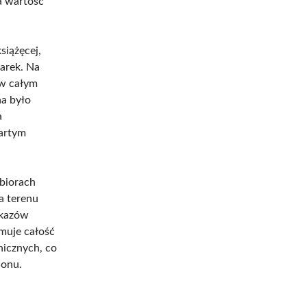
 a wartość
siążęcej,
arek. Na
 w całym
na było
a
wartym
zbiorach
a terenu
okazów
jmuje całość
icznych, co
ionu.