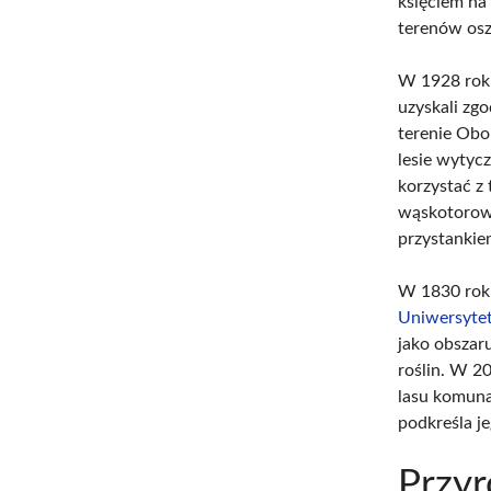
księciem na 
terenów os
W 1928 roku
uzyskali zg
terenie Obo
lesie wytyc
korzystać z
wąskotorowa
przystankie
W 1830 roku
Uniwersyte
jako obszar
roślin. W 2
lasu komuna
podkreśla j
Przy