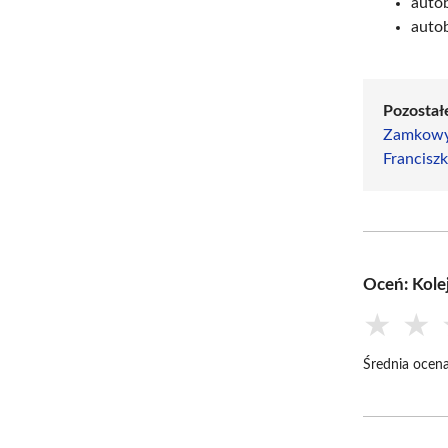
auto
auto
Pozostał
Zamkow
Francisz
Oceń: Kol
★
★
Średnia ocena