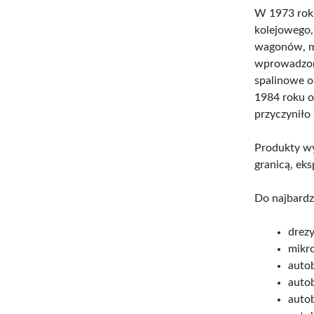
W 1973 roku
kolejowego,
wagonów, m
wprowadzono
spalinowe o
1984 roku o
przyczyniło 
Produkty wy
granicą, ek
Do najbardz
drezy
mikr
auto
auto
auto