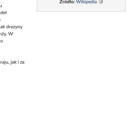
Źródło:
Wikipedia
u
udeł
h
jak drezyny
nży. W
co
ju, jak i za