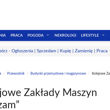
NIA
PRACA
POGODA
NEKROLOGI
LIFESTYLE
bórz - Ogłoszenia | Sprzedam | Kupię | Zamienię | Praca
a
/
Przewodnik
/
Budynki przemysłowe i magazynowe
/
Kolejowe Z
jowe Zakłady Maszyn
zam”