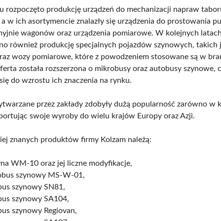
 rozpoczęto produkcję urządzeń do mechanizacji napraw tabor
 a w ich asortymencie znalazły się urządzenia do prostowania p
yjnie wagonów oraz urządzenia pomiarowe. W kolejnych latac
 również produkcję specjalnych pojazdów szynowych, takich 
raz wozy pomiarowe, które z powodzeniem stosowane są w bra
ferta została rozszerzona o mikrobusy oraz autobusy szynowe, 
się do wzrostu ich znaczenia na rynku.
twarzane przez zakłady zdobyły dużą popularność zarówno w kra
sportując swoje wyroby do wielu krajów Europy oraz Azji.
iej znanych produktów firmy Kolzam należą:
na WM-10 oraz jej liczne modyfikacje,
obus szynowy MS-W-01,
bus szynowy SN81,
bus szynowy SA104,
bus szynowy Regiovan,