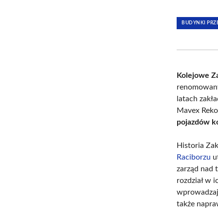
BUDYNKI PR
Kolejowe Z
renomowany
latach zakł
Mavex Rekor
pojazdów k
Historia Za
Raciborzu
u
zarząd nad 
rozdział w i
wprowadzają
także napra