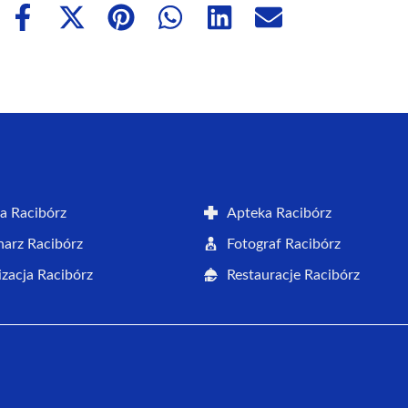
Share
Share
Share
Share
Share
Share
on
on
on
on
on
on
Facebook
X
Pinterest
WhatsApp
LinkedIn
Email
(Twitter)
a Racibórz
Apteka Racibórz
arz Racibórz
Fotograf Racibórz
zacja Racibórz
Restauracje Racibórz