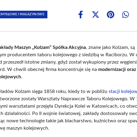
ZEMYSŁOWE I MAGAZYNOWE
Share
Share
Share
Shar
on
on
on
on
Facebook
X
Pinterest
What
(Twitter)
akłady Maszyn „Kolzam” Spółka Akcyjna
, znane jako Kolzam, są
m producentem taboru kolejowego z siedzibą w Raciborzu. W 
ad przeszedł istotne zmiany, gdyż został wykupiony przez węgiers
d. W chwili obecnej firma koncentruje się na
modernizacji ora
olejowych
.
kładów Kolzam sięga 1858 roku, kiedy to w pobliżu
stacji kolejo
tworzone zostały Warsztaty Naprawcze Taboru Kolejowego. W 
tymi warsztatami przejęła Dyrekcja Kolei w Katowicach, co otw
ch działalności. Po II wojnie światowej, zakłady dostosowały swo
c nowe technologie takie jak blacharstwo, kuźnictwo oraz spa
wę maszyn kolejowych.