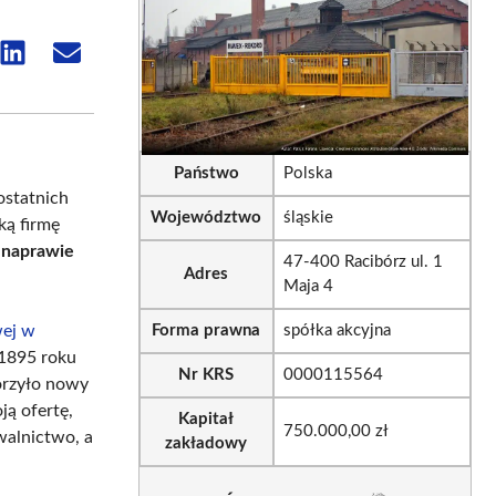
e
Share
Share
on
on
sApp
LinkedIn
Email
Państwo
Polska
ostatnich
Województwo
śląskie
ką firmę
z naprawie
47-400 Racibórz ul. 1
Adres
Maja 4
wej w
Forma prawna
spółka akcyjna
1895 roku
Nr KRS
0000115564
orzyło nowy
ją ofertę,
Kapitał
750.000,00 zł
walnictwo, a
zakładowy