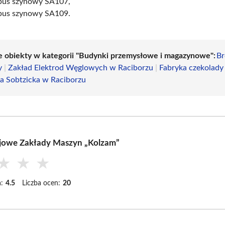
bus szynowy SA107,
bus szynowy SA109.
e obiekty w kategorii "Budynki przemysłowe i magazynowe":
B
y
|
Zakład Elektrod Węglowych w Raciborzu
|
Fabryka czekolady
ka Sobtzicka w Raciborzu
ejowe Zakłady Maszyn „Kolzam”
★
★
★
:
4.5
Liczba ocen:
20