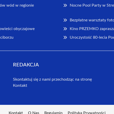
ów wód w regionie
Nocne Pool Party w Stre
Bezpłatne warsztaty foto
powieści obyczajowe
Kino PRZEMKO zaprasza 
aciborzu
Uroczystość 80-lecia Po
REDAKCJA
Skontaktuj się z nami przechodząc na stronę
Kontakt
Kontakt
O Nas
Regulamin
Polityka Prywatności