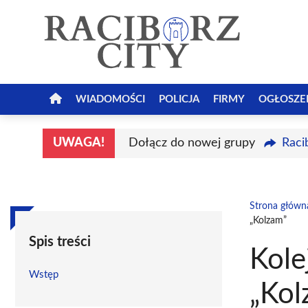
Przejdź
do
treści
WIADOMOŚCI
POLICJA
FIRMY
OGŁOSZE
UWAGA!
Dołącz do nowej grupy
Raci
Strona główn
„Kolzam”
Spis treści
Kole
Wstęp
„Kol