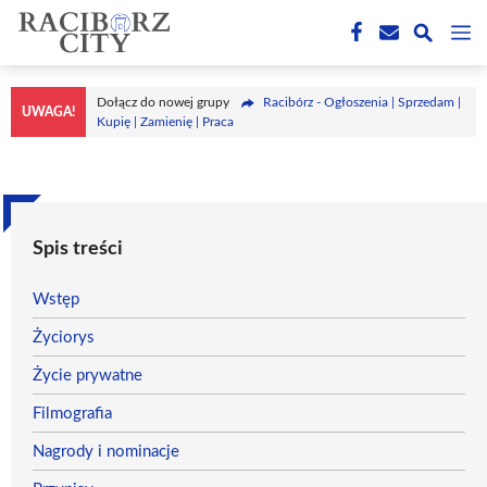
Przejdź
M
do
treści
Dołącz do nowej grupy
Racibórz - Ogłoszenia | Sprzedam |
UWAGA!
Kupię | Zamienię | Praca
Spis treści
Wstęp
Życiorys
Życie prywatne
Filmografia
Nagrody i nominacje