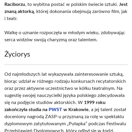
Raciborzu
, to wybitna postać w polskim świecie sztuki.
Jest
znaną aktorką
, której dokonania obejmują zarówno film, jak
i teatr.
Walkę o uznanie rozpoczęła w młodym wieku, zdobywając
serca widzów swoją charyzmą oraz talentem.
Życiorys
Od najmłodszych lat wykazywała zainteresowanie sztuką,
biorąc udział w różnego rodzaju konkursach recytatorskich
oraz przez aktywne uczestnictwo w kółku teatralnym. Na
sugestię swojej nauczycielki języka polskiego zdecydowała
się na podjęcie studiów aktorskich. W
1999 roku
zakończyła studia na
PWST
w Krakowie
, a jej talent został
doceniony nagrodą ZASP-u przyznaną za rolę w spektaklu
dyplomowym zatytułowanym „Pułapka” podczas Festiwalu
Przedstawień Dyplomowych, który odbył się w Łodzi.