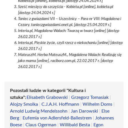
Kobieta.pl [online], kobieta.pl [dostęp 24.04.2024 r.]
Sześć miesięcy do szczęścia - Kobieta.pl [online], kobieta.pl
[dostęp 24.04.2024 r.]
Taniec z gwiazdami VII – Uczestnicy – Para nr VIII: Magdalena i
Cezary. tanieczgwiazdami.onet.pl. [dostęp 25.04.2019 r.]
Interia.pl, Magdalena Walach: Twarzą w twarz [online] [dostęp
26.02.2017 r.]
Interia.pl, Pieskie życie, czyli rzecz o niekochaniu [online] [dostęp
26.02.2017 r.]
MateuszM. Herba MateuszM., Magdalena Walach: Realizuję się
jako mama [online], raciborz.com.pl, 22.02.2017 r. [dostęp
26.02.2017 r.]
Pozostali ludzie w kategorii "Kultura i
sztuka":
Elisabeth Grabowski
|
Grzegorz Tomasiak
|
Alojzy Smolka
|
C.J.A.H. Hoffmann
|
Wilhelm Doms
|
Arnold Ludwig Mendelssohn
|
Jan Darowski
|
Else
Berg
|
Eufemia von Adlersfeld-Ballestrem
|
Johannes
Boese
|
Claus Ogerman
|
Willibald Besta
|
Egon