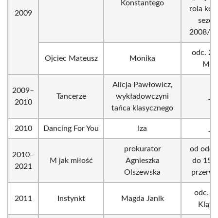
Konstantego
rola kob
2009
sezon
2008/2
odc. 22
Ojciec Mateusz
Monika
Mag
Alicja Pawłowicz,
2009–
Tancerze
wykładowczyni
_
2010
tańca klasycznego
2010
Dancing For You
Iza
_
prokurator
od odc.
2010–
M jak miłość
Agnieszka
do 1593
2021
Olszewska
przerwa
odc. 7 
2011
Instynkt
Magda Janik
Kląt