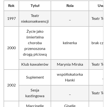
Rok
Tytuł
Rola
Uwag
Teatr
1997
_
Teatr Tele
niekonsekwencji
Życie jako
śmiertelna
choroba
kelnerka
brak czo
2000
przenoszona
drogą płciową
Klub kawalerów
Marynia Mirska
Teatr Tele
współlokatorka
Suplement
_
Hanki
2002
Sesja
_
Teatr Tele
kastingowa
Marcinelle
Giselle
_