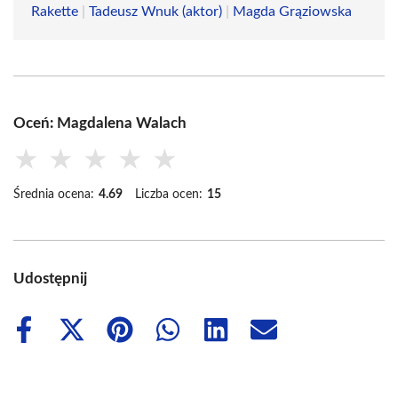
Rakette
|
Tadeusz Wnuk (aktor)
|
Magda Grąziowska
Oceń: Magdalena Walach
★
★
★
★
★
Średnia ocena:
4.69
Liczba ocen:
15
Udostępnij
Share
Share
Share
Share
Share
Share
on
on
on
on
on
on
Facebook
X
Pinterest
WhatsApp
LinkedIn
Email
(Twitter)