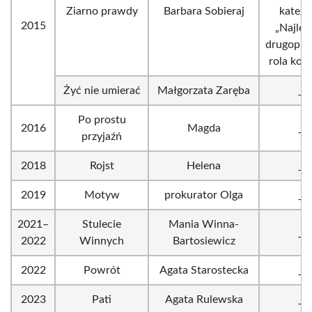
Ziarno prawdy
Barbara Sobieraj
katego
2015
„Najlep
drugopl
rola kob
Żyć nie umierać
Małgorzata Zaręba
_
Po prostu
2016
Magda
_
przyjaźń
2018
Rojst
Helena
_
2019
Motyw
prokurator Olga
_
2021–
Stulecie
Mania Winna-
_
2022
Winnych
Bartosiewicz
2022
Powrót
Agata Starostecka
_
2023
Pati
Agata Rulewska
_