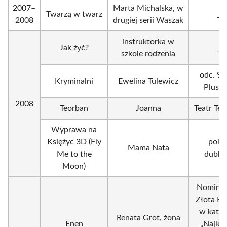
2007–
Marta Michalska, w
Twarzą w twarz
_
2008
drugiej serii Waszak
instruktorka w
Jak żyć?
_
szkole rodzenia
odc. 98
Kryminalni
Ewelina Tulewicz
Plusk
2008
Teorban
Joanna
Teatr Tele
Wyprawa na
Księżyc 3D (Fly
polsk
Mama Nata
Me to the
dubbi
Moon)
Nominac
Złota Ka
w kateg
Renata Grot, żona
Enen
„Najlep