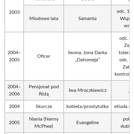
odc. 112
2003
Miodowe lata
Samanta
Wspól
wró
odc. 3 
Zero
2004–
Iwona, żona Darka
toleranc
Oficer
2005
„Dahomeja”
odc. 4 
Zaku
kontrolo
2004–
Pensjonat pod
Iwa Mroczkiewicz
_
2006
Różą
2004
Skurcze
kobieta/prostytutka
etiuda sz
Niania (Nanny
polsk
2005
Evangeline
McPhee)
dubbi