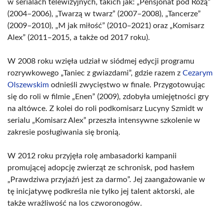
w serialach telewizyjnych, takich jak: „Pensjonat pod Różą”
(2004–2006), „Twarzą w twarz” (2007–2008), „Tancerze”
(2009–2010), „M jak miłość” (2010–2021) oraz „Komisarz
Alex” (2011–2015, a także od 2017 roku).
W 2008 roku wzięła udział w siódmej edycji programu
rozrywkowego „Taniec z gwiazdami”, gdzie razem z
Cezarym
Olszewskim
odnieśli zwycięstwo w finale. Przygotowując
się do roli w filmie „Enen” (2009), zdobyła umiejętności gry
na altówce. Z kolei do roli podkomisarz Lucyny Szmidt w
serialu „Komisarz Alex” przeszła intensywne szkolenie w
zakresie posługiwania się bronią.
W 2012 roku przyjęła rolę ambasadorki kampanii
promującej adopcję zwierząt ze schronisk, pod hasłem
„Prawdziwa przyjaźń jest za darmo”. Jej zaangażowanie w
tę inicjatywę podkreśla nie tylko jej talent aktorski, ale
także wrażliwość na los czworonogów.