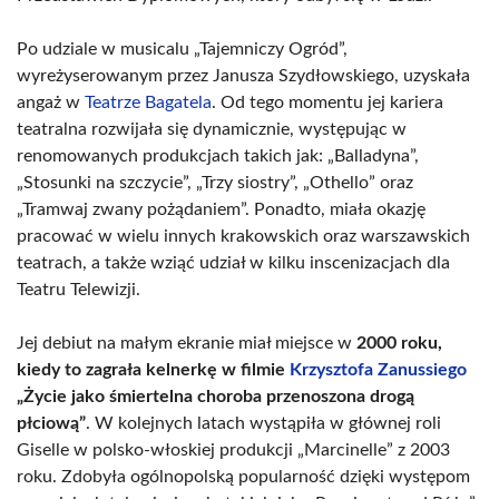
Po udziale w musicalu „Tajemniczy Ogród”,
wyreżyserowanym przez Janusza Szydłowskiego, uzyskała
angaż w
Teatrze Bagatela
. Od tego momentu jej kariera
teatralna rozwijała się dynamicznie, występując w
renomowanych produkcjach takich jak: „Balladyna”,
„Stosunki na szczycie”, „Trzy siostry”, „Othello” oraz
„Tramwaj zwany pożądaniem”. Ponadto, miała okazję
pracować w wielu innych krakowskich oraz warszawskich
teatrach, a także wziąć udział w kilku inscenizacjach dla
Teatru Telewizji.
Jej debiut na małym ekranie miał miejsce w
2000 roku,
kiedy to zagrała kelnerkę w filmie
Krzysztofa Zanussiego
„Życie jako śmiertelna choroba przenoszona drogą
płciową”
. W kolejnych latach wystąpiła w głównej roli
Giselle w polsko-włoskiej produkcji „Marcinelle” z 2003
roku. Zdobyła ogólnopolską popularność dzięki występom