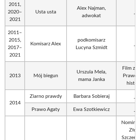
2011,
Alex Najman,
2020–
Usta usta
_
adwokat
2021
2011–
2015,
podkomisarz
Komisarz Alex
_
2017–
Lucyna Szmidt
2021
Film z c
Urszula Mela,
2013
Mój biegun
Prawdz
mama Janka
histor
Ziarno prawdy
Barbara Sobieraj
_
2014
Prawo Agaty
Ewa Szotkiewicz
_
Nominac
Złot
Szczeni