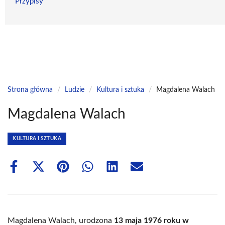
Przypisy
Strona główna
/
Ludzie
/
Kultura i sztuka
/
Magdalena Walach
Magdalena Walach
KULTURA I SZTUKA
Share
Share
Share
Share
Share
Share
on
on
on
on
on
on
Facebook
X
Pinterest
WhatsApp
LinkedIn
Email
(Twitter)
Magdalena Walach, urodzona
13 maja 1976 roku w