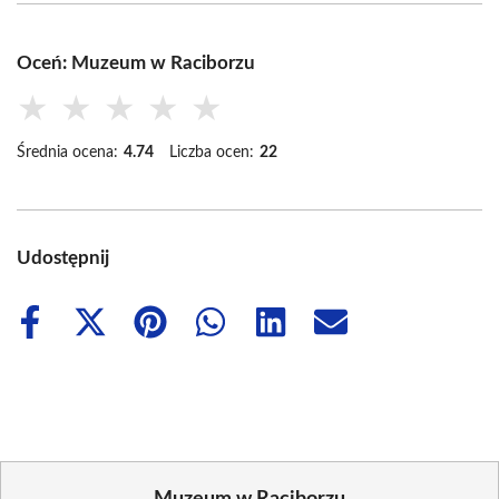
Oceń: Muzeum w Raciborzu
★
★
★
★
★
Średnia ocena:
4.74
Liczba ocen:
22
Udostępnij
Share
Share
Share
Share
Share
Share
on
on
on
on
on
on
Facebook
X
Pinterest
WhatsApp
LinkedIn
Email
(Twitter)