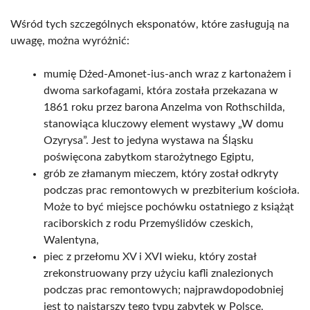
Wśród tych szczególnych eksponatów, które zasługują na
uwagę, można wyróżnić:
mumię Dżed-Amonet-ius-anch wraz z kartonażem i
dwoma sarkofagami, która została przekazana w
1861 roku przez barona Anzelma von Rothschilda,
stanowiąca kluczowy element wystawy „W domu
Ozyrysa”. Jest to jedyna wystawa na Śląsku
poświęcona zabytkom starożytnego Egiptu,
grób ze złamanym mieczem, który został odkryty
podczas prac remontowych w prezbiterium kościoła.
Może to być miejsce pochówku ostatniego z książąt
raciborskich z rodu Przemyślidów czeskich,
Walentyna,
piec z przełomu XV i XVI wieku, który został
zrekonstruowany przy użyciu kafli znalezionych
podczas prac remontowych; najprawdopodobniej
jest to najstarszy tego typu zabytek w Polsce,