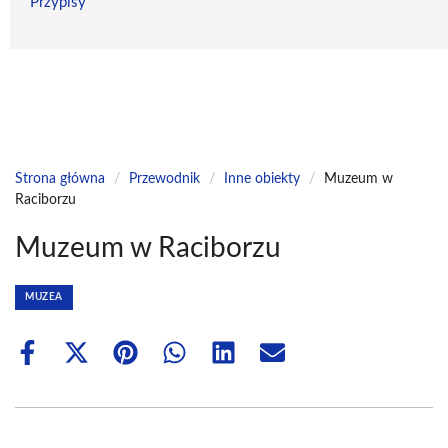
Przypisy
Strona główna
/
Przewodnik
/
Inne obiekty
/
Muzeum w
Raciborzu
Muzeum w Raciborzu
MUZEA
Share
Share
Share
Share
Share
Share
on
on
on
on
on
on
Facebook
X
Pinterest
WhatsApp
LinkedIn
Email
(Twitter)