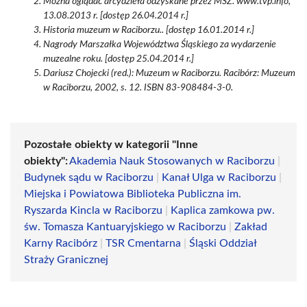
Można oglądać arcydzieła odzyskane przez MSZ. www.tvp.info,
13.08.2013 r. [dostęp 26.04.2014 r.]
Historia muzeum w Raciborzu.. [dostęp 16.01.2014 r.]
Nagrody Marszałka Województwa Śląskiego za wydarzenie
muzealne roku. [dostęp 25.04.2014 r.]
Dariusz Chojecki (red.): Muzeum w Raciborzu. Racibórz: Muzeum
w Raciborzu, 2002, s. 12. ISBN 83-908484-3-0.
Pozostałe obiekty w kategorii "Inne
obiekty":
Akademia Nauk Stosowanych w Raciborzu
|
Budynek sądu w Raciborzu
|
Kanał Ulga w Raciborzu
|
Miejska i Powiatowa Biblioteka Publiczna im.
Ryszarda Kincla w Raciborzu
|
Kaplica zamkowa pw.
św. Tomasza Kantuaryjskiego w Raciborzu
|
Zakład
Karny Racibórz
|
TSR Cmentarna
|
Śląski Oddział
Straży Granicznej