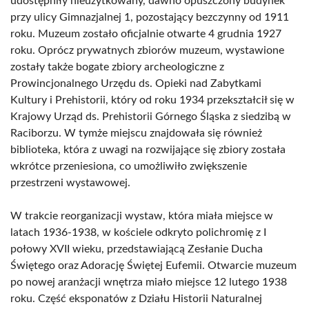
udostępniły nieużytkowany, dawno opuszczony budynek
przy ulicy Gimnazjalnej 1, pozostający bezczynny od 1911
roku. Muzeum zostało oficjalnie otwarte 4 grudnia 1927
roku. Oprócz prywatnych zbiorów muzeum, wystawione
zostały także bogate zbiory archeologiczne z
Prowincjonalnego Urzędu ds. Opieki nad Zabytkami
Kultury i Prehistorii, który od roku 1934 przekształcił się w
Krajowy Urząd ds. Prehistorii Górnego Śląska z siedzibą w
Raciborzu. W tymże miejscu znajdowała się również
biblioteka, która z uwagi na rozwijające się zbiory została
wkrótce przeniesiona, co umożliwiło zwiększenie
przestrzeni wystawowej.
W trakcie reorganizacji wystaw, która miała miejsce w
latach 1936-1938, w kościele odkryto polichromię z I
połowy XVII wieku, przedstawiającą Zesłanie Ducha
Świętego oraz Adorację Świętej Eufemii. Otwarcie muzeum
po nowej aranżacji wnętrza miało miejsce 12 lutego 1938
roku. Część eksponatów z Działu Historii Naturalnej