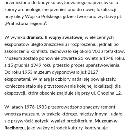
przeniesiono do budynku usytuowanego naprzeciwko, a
zbiory archeologiczne przeniesiono do nowej lokalizacji
przy ulicy Wojska Polskiego, gdzie stworzono wystawę pt.
„Prahistoria regionu”.
W wyniku
dramatu II wojny światowej
wiele cennych
eksponatów uległo zniszczeniu i rozproszeniu, jednak po
zakończeniu konfliktu zachowało się około 900 artefaktów.
Muzeum zostało ponownie otwarte 21 kwietnia 1948 roku,
a 15 grudnia 1949 roku przeszło proces upaństwowienia.
Do roku 1953 muzeum dysponowało już 2127
eksponatami. W miarę jak zbiory nadal się powiększały,
konieczne stało się przystosowanie kolejnej lokalizacji dla
ekspozycji, która obecnie znajduje się przy ul. Chopina 12.
W latach 1976-1983 przeprowadzono znaczny remont
wnętrza muzeum, w trakcie którego, między innymi, udało
się przywrócić gotycki wygląd prezbiterium.
Muzeum w
Raciborzu
, jako ważny ośrodek kultury, kontynuuje