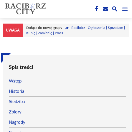
Przejdź
M
do
treści
Dołącz do nowej grupy
Racibórz - Ogłoszenia | Sprzedam |
UWAGA!
Kupię | Zamienię | Praca
Spis treści
Wstęp
Historia
Siedziba
Zbiory
Nagrody