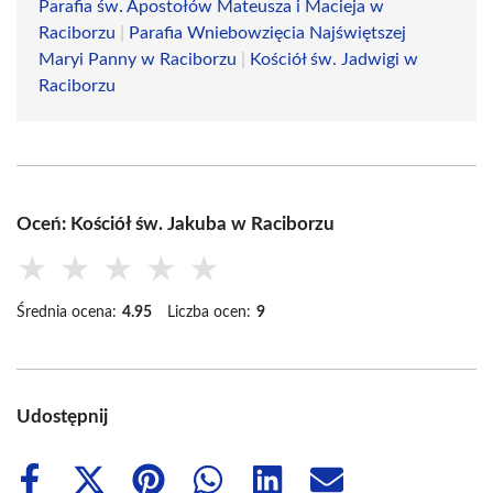
Parafia św. Apostołów Mateusza i Macieja w
Raciborzu
|
Parafia Wniebowzięcia Najświętszej
Maryi Panny w Raciborzu
|
Kościół św. Jadwigi w
Raciborzu
Oceń: Kościół św. Jakuba w Raciborzu
★
★
★
★
★
Średnia ocena:
4.95
Liczba ocen:
9
Udostępnij
Share
Share
Share
Share
Share
Share