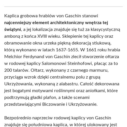
Kaplica grobowa hrabiów von Gaschin stanowi
najcenniejszy element architektoniczny wnętrza tej
świątyni
, a jej lokalizacja znajduje się tuż za klasycystyczną
amboną z końca XVIII wieku. Sklepienie tej kaplicy oraz
obramowanie okna urzeka piękną dekoracją stiukową,
którą wykonano w latach 1637-1655. W 1661 roku hrabia
Melchior Ferdynand von Gaschin zlecił stworzenie ołtarza
w rodowej kaplicy Salomonowi Steinhofowi, płacąc za to
200 talarów. Ołtarz, wykonany z czarnego marmuru,
przyciąga wzrok dzięki centralnemu polu z grupą
Ukrzyżowania, wykonaną z alabastru. Całość dekorowana
jest bogatymi motywami roślinnymi oraz aniołkami, które
podtrzymują gładki plafon, a także scenami
przedstawiającymi Biczowanie i Ukrzyżowanie.
Bezpośrednio naprzeciw rodowej kaplicy von Gaschin
znajduje się południowa kaplica, w której ulokowany jest