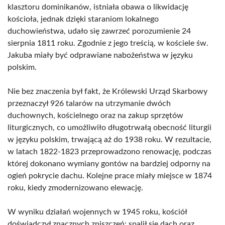
klasztoru dominikanów, istniała obawa o likwidację
kościoła, jednak dzięki staraniom lokalnego
duchowieństwa, udało się zawrzeć porozumienie 24
sierpnia 1811 roku. Zgodnie z jego treścią, w kościele św.
Jakuba miały być odprawiane nabożeństwa w języku
polskim.
Nie bez znaczenia był fakt, że Królewski Urząd Skarbowy
przeznaczył 926 talarów na utrzymanie dwóch
duchownych, kościelnego oraz na zakup sprzętów
liturgicznych, co umożliwiło długotrwałą obecność liturgii
w języku polskim, trwającą aż do 1938 roku. W rezultacie,
w latach 1822-1823 przeprowadzono renowację, podczas
której dokonano wymiany gontów na bardziej odporny na
ogień pokrycie dachu. Kolejne prace miały miejsce w 1874
roku, kiedy zmodernizowano elewację.
W wyniku działań wojennych w 1945 roku, kościół
doświadczył znacznych zniszczeń: spalił się dach oraz