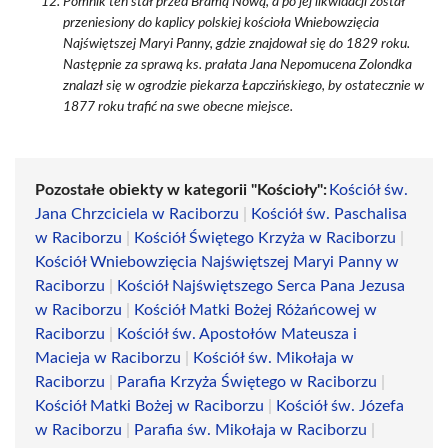
Pomnik ten stał przed Bramą Nową, a po jej likwidacji został
przeniesiony do kaplicy polskiej kościoła Wniebowzięcia
Najświętszej Maryi Panny, gdzie znajdował się do 1829 roku.
Następnie za sprawą ks. prałata Jana Nepomucena Zolondka
znalazł się w ogrodzie piekarza Łapczińskiego, by ostatecznie w
1877 roku trafić na swe obecne miejsce.
Pozostałe obiekty w kategorii "Kościoły":
Kościół św.
Jana Chrzciciela w Raciborzu
|
Kościół św. Paschalisa
w Raciborzu
|
Kościół Świętego Krzyża w Raciborzu
|
Kościół Wniebowzięcia Najświętszej Maryi Panny w
Raciborzu
|
Kościół Najświętszego Serca Pana Jezusa
w Raciborzu
|
Kościół Matki Bożej Różańcowej w
Raciborzu
|
Kościół św. Apostołów Mateusza i
Macieja w Raciborzu
|
Kościół św. Mikołaja w
Raciborzu
|
Parafia Krzyża Świętego w Raciborzu
|
Kościół Matki Bożej w Raciborzu
|
Kościół św. Józefa
w Raciborzu
|
Parafia św. Mikołaja w Raciborzu
|