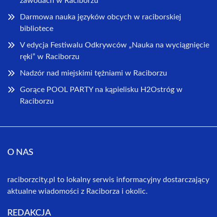
zawodach w Raciborzu
Darmowa nauka języków obcych w raciborskiej
bibliotece
V edycja Festiwalu Odkrywców „Nauka na wyciągnięcie
ręki” w Raciborzu
Nadzór nad miejskimi tężniami w Raciborzu
Gorące POOL PARTY na kąpielisku H2Ostróg w
Raciborzu
O NAS
raciborzcity.pl to lokalny serwis informacyjny dostarczający
aktualne wiadomości z Raciborza i okolic.
REDAKCJA