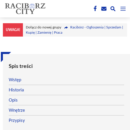
Przejdź
M
do
treści
Dołącz do nowej grupy
Racibórz - Ogłoszenia | Sprzedam |
UWAGA!
Kupię | Zamienię | Praca
Spis treści
Wstęp
Historia
Opis
Wnętrze
Przypisy