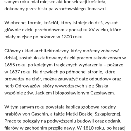
samym roku miał miejsce akt konsekracji kościoła,
dokonany przez biskupa wrocławskiego Tomasza I.
W obecnej formie, kościół, który istnieje do dziś, zyskał
głównie dzięki przebudowom z początku XV wieku, które
miały miejsce po pożarze w 1300 roku.
Główny układ architektoniczny, który możemy zobaczyć
dzisiaj, został ukształtowany dzięki pracom zakończonym w
1655 roku, po kolejnym tragicznych wydarzeniu – pożarze
w 1637 roku. Na drzwiach po północnej stronie, które
prowadzą na chór, można zauważyć datę odbudowy oraz
herb Odrowążów, skóry wywodzących się z Śląska
wspólnie z św. Jackiem i błogosławionym Czesławem.
W tym samym roku powstała kaplica grobowa rodziny
hrabiów von Gaschin, a także Matki Boskiej Szkaplerznej.
Prace te polegały na podwyższeniu budowli oraz dodaniu
filarów w zachodnim przęśle nawy. W 1810 roku, po kasacji