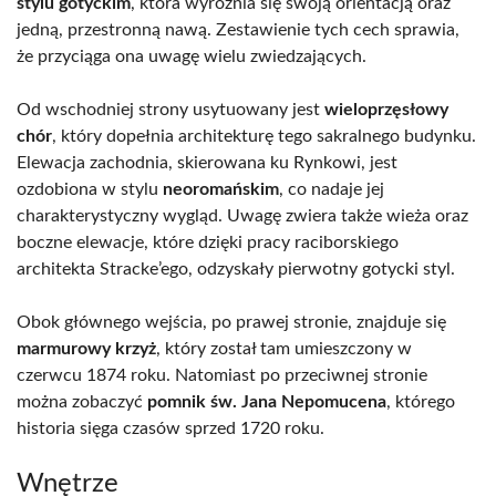
stylu gotyckim
, która wyróżnia się swoją orientacją oraz
jedną, przestronną nawą. Zestawienie tych cech sprawia,
że przyciąga ona uwagę wielu zwiedzających.
Od wschodniej strony usytuowany jest
wieloprzęsłowy
chór
, który dopełnia architekturę tego sakralnego budynku.
Elewacja zachodnia, skierowana ku Rynkowi, jest
ozdobiona w stylu
neoromańskim
, co nadaje jej
charakterystyczny wygląd. Uwagę zwiera także wieża oraz
boczne elewacje, które dzięki pracy raciborskiego
architekta Stracke’ego, odzyskały pierwotny gotycki styl.
Obok głównego wejścia, po prawej stronie, znajduje się
marmurowy krzyż
, który został tam umieszczony w
czerwcu 1874 roku. Natomiast po przeciwnej stronie
można zobaczyć
pomnik św. Jana Nepomucena
, którego
historia sięga czasów sprzed 1720 roku.
Wnętrze