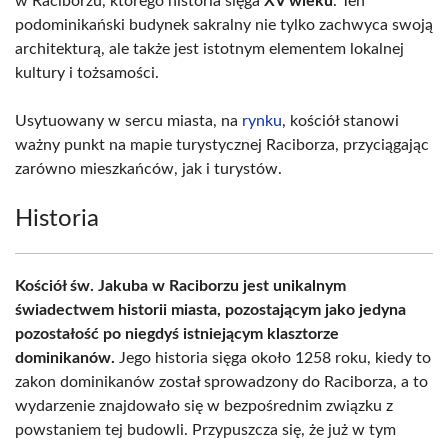
w Raciborzu, którego historia sięga
XV wieku
. Ten
podominikański budynek sakralny nie tylko zachwyca swoją
architekturą, ale także jest istotnym elementem lokalnej
kultury i tożsamości.
Usytuowany w sercu miasta, na
rynku
, kościół stanowi
ważny punkt na mapie turystycznej Raciborza, przyciągając
zarówno mieszkańców, jak i turystów.
Historia
Kościół św. Jakuba w Raciborzu jest unikalnym
świadectwem historii miasta, pozostającym jako jedyna
pozostałość po niegdyś istniejącym klasztorze
dominikanów.
Jego historia sięga około 1258 roku, kiedy to
zakon dominikanów został sprowadzony do Raciborza, a to
wydarzenie znajdowało się w bezpośrednim związku z
powstaniem tej budowli. Przypuszcza się, że już w tym