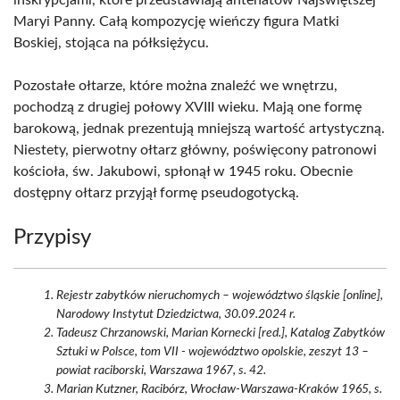
inskrypcjami, które przedstawiają antenatów Najświętszej
Maryi Panny. Całą kompozycję wieńczy figura Matki
Boskiej, stojąca na półksiężycu.
Pozostałe ołtarze, które można znaleźć we wnętrzu,
pochodzą z drugiej połowy XVIII wieku. Mają one formę
barokową, jednak prezentują mniejszą wartość artystyczną.
Niestety, pierwotny ołtarz główny, poświęcony patronowi
kościoła, św. Jakubowi, spłonął w 1945 roku. Obecnie
dostępny ołtarz przyjął formę pseudogotycką.
Przypisy
Rejestr zabytków nieruchomych – województwo śląskie [online],
Narodowy Instytut Dziedzictwa, 30.09.2024 r.
Tadeusz Chrzanowski, Marian Kornecki [red.], Katalog Zabytków
Sztuki w Polsce, tom VII - województwo opolskie, zeszyt 13 –
powiat raciborski, Warszawa 1967, s. 42.
Marian Kutzner, Racibórz, Wrocław-Warszawa-Kraków 1965, s.