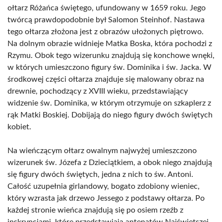
ołtarz Różańca świętego, ufundowany w 1659 roku. Jego
twórcą prawdopodobnie był Salomon Steinhof. Nastawa
tego ołtarza złożona jest z obrazów ułożonych piętrowo.
Na dolnym obrazie widnieje Matka Boska, która pochodzi z
Rzymu. Obok tego wizerunku znajdują się konchowe wnęki,
w których umieszczono figury św. Dominika i św. Jacka. W
środkowej części ołtarza znajduje się malowany obraz na
drewnie, pochodzący z XVIII wieku, przedstawiający
widzenie św. Dominika, w którym otrzymuje on szkaplerz z
rąk Matki Boskiej. Dobijają do niego figury dwóch świętych
kobiet.
Na wieńczącym ołtarz owalnym najwyżej umieszczono
wizerunek św. Józefa z Dzieciątkiem, a obok niego znajdują
się figury dwóch świętych, jedna z nich to św. Antoni.
Całość uzupełnia girlandowy, bogato zdobiony wieniec,
który wzrasta jak drzewo Jessego z podstawy ołtarza. Po
każdej stronie wieńca znajdują się po osiem rzeźb z