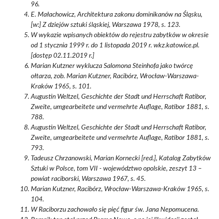
96.
E. Małachowicz, Architektura zakonu dominikanów na Śląsku,
[w:] Z dziejów sztuki śląskiej, Warszawa 1978, s. 123.
W wykazie wpisanych obiektów do rejestru zabytków w okresie
od 1 stycznia 1999 r. do 1 listopada 2019 r. wkz.katowice.pl.
[dostęp 02.11.2019 r.]
Marian Kutzner wyklucza Salomona Steinhofa jako twórcę
ołtarza, zob. Marian Kutzner, Racibórz, Wrocław-Warszawa-
Kraków 1965, s. 101.
Augustin Weltzel, Geschichte der Stadt und Herrschaft Ratibor,
Zweite, umgearbeitete und vermehrte Auflage, Ratibor 1881, s.
788.
Augustin Weltzel, Geschichte der Stadt und Herrschaft Ratibor,
Zweite, umgearbeitete und vermehrte Auflage, Ratibor 1881, s.
793.
Tadeusz Chrzanowski, Marian Kornecki [red.], Katalog Zabytków
Sztuki w Polsce, tom VII - województwo opolskie, zeszyt 13 –
powiat raciborski, Warszawa 1967, s. 45.
Marian Kutzner, Racibórz, Wrocław-Warszawa-Kraków 1965, s.
104.
W Raciborzu zachowało się pięć figur św. Jana Nepomucena.