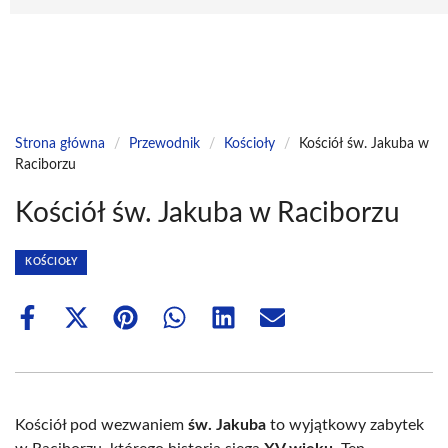
Strona główna
/
Przewodnik
/
Kościoły
/
Kościół św. Jakuba w
Raciborzu
Kościół św. Jakuba w Raciborzu
KOŚCIOŁY
Share
Share
Share
Share
Share
Share
on
on
on
on
on
on
Facebook
X
Pinterest
WhatsApp
LinkedIn
Email
(Twitter)
Kościół pod wezwaniem
św. Jakuba
to wyjątkowy zabytek