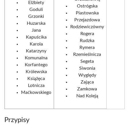
Elżbiety
Ostrógska
Goduli
Piastowska
Grzonki
Przejazdowa
Huzarska
Rodziewiczówny
Jana
Rogera
Kapuścika
Rudzka
Karola
Rymera
Katarzyny
Rzemieślnicza
Komunalna
Segeta
Korfantego
Siwonia
Królewska
Wyględy
Książęca
Zająca
Lotnicza
Zamkowa
Maćkowskiego
Nad Koleją
Przypisy