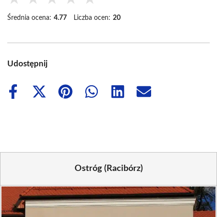
Średnia ocena:
4.77
Liczba ocen:
20
Udostępnij
Share
Share
Share
Share
Share
Share
on
on
on
on
on
on
Facebook
X
Pinterest
WhatsApp
LinkedIn
Email
(Twitter)
Ostróg (Racibórz)