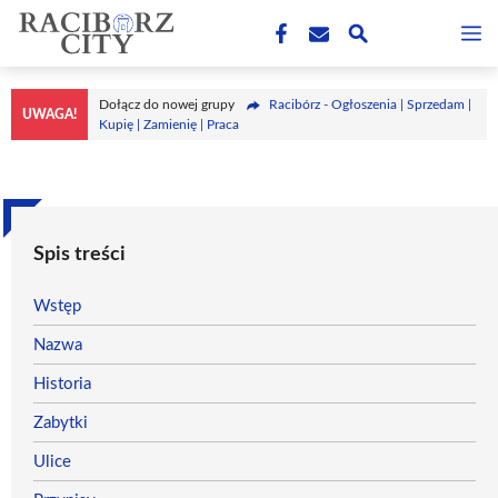
Przejdź
M
do
treści
Dołącz do nowej grupy
Racibórz - Ogłoszenia | Sprzedam |
UWAGA!
Kupię | Zamienię | Praca
Spis treści
Wstęp
Nazwa
Historia
Zabytki
Ulice