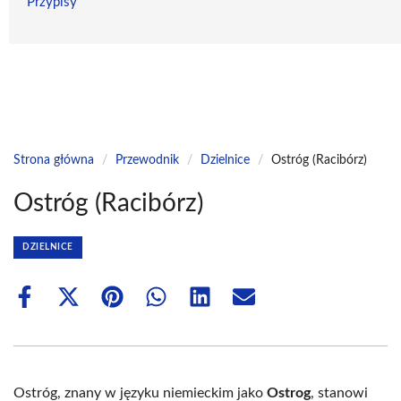
Przypisy
Strona główna
/
Przewodnik
/
Dzielnice
/
Ostróg (Racibórz)
Ostróg (Racibórz)
DZIELNICE
Share
Share
Share
Share
Share
Share
on
on
on
on
on
on
Facebook
X
Pinterest
WhatsApp
LinkedIn
Email
(Twitter)
Ostróg, znany w języku niemieckim jako
Ostrog
, stanowi