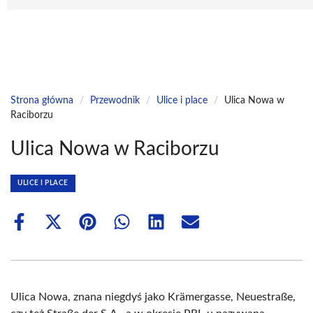
Strona główna
/
Przewodnik
/
Ulice i place
/
Ulica Nowa w
Raciborzu
Ulica Nowa w Raciborzu
ULICE I PLACE
Share
Share
Share
Share
Share
Share
on
on
on
on
on
on
Facebook
X
Pinterest
WhatsApp
LinkedIn
Email
(Twitter)
Ulica Nowa, znana niegdyś jako Krämergasse, Neuestraße,