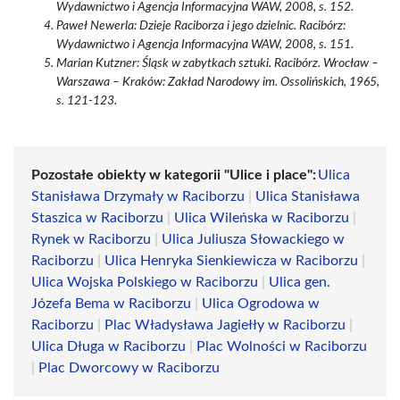
Wydawnictwo i Agencja Informacyjna WAW, 2008, s. 152.
Paweł Newerla: Dzieje Raciborza i jego dzielnic. Racibórz:
Wydawnictwo i Agencja Informacyjna WAW, 2008, s. 151.
Marian Kutzner: Śląsk w zabytkach sztuki. Racibórz. Wrocław –
Warszawa – Kraków: Zakład Narodowy im. Ossolińskich, 1965,
s. 121-123.
Pozostałe obiekty w kategorii "Ulice i place":
Ulica
Stanisława Drzymały w Raciborzu
|
Ulica Stanisława
Staszica w Raciborzu
|
Ulica Wileńska w Raciborzu
|
Rynek w Raciborzu
|
Ulica Juliusza Słowackiego w
Raciborzu
|
Ulica Henryka Sienkiewicza w Raciborzu
|
Ulica Wojska Polskiego w Raciborzu
|
Ulica gen.
Józefa Bema w Raciborzu
|
Ulica Ogrodowa w
Raciborzu
|
Plac Władysława Jagiełły w Raciborzu
|
Ulica Długa w Raciborzu
|
Plac Wolności w Raciborzu
|
Plac Dworcowy w Raciborzu