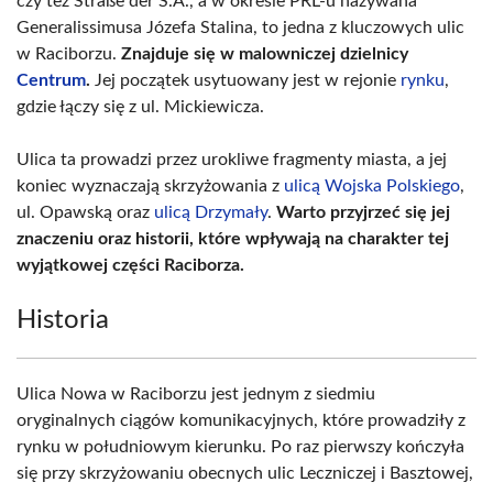
czy też Straße der S.A., a w okresie PRL-u nazywana
Generalissimusa Józefa Stalina, to jedna z kluczowych ulic
w Raciborzu.
Znajduje się w malowniczej dzielnicy
Centrum
.
Jej początek usytuowany jest w rejonie
rynku
,
gdzie łączy się z ul. Mickiewicza.
Ulica ta prowadzi przez urokliwe fragmenty miasta, a jej
koniec wyznaczają skrzyżowania z
ulicą Wojska Polskiego
,
ul. Opawską oraz
ulicą Drzymały
.
Warto przyjrzeć się jej
znaczeniu oraz historii, które wpływają na charakter tej
wyjątkowej części Raciborza.
Historia
Ulica Nowa w Raciborzu jest jednym z siedmiu
oryginalnych ciągów komunikacyjnych, które prowadziły z
rynku w południowym kierunku. Po raz pierwszy kończyła
się przy skrzyżowaniu obecnych ulic Leczniczej i Basztowej,