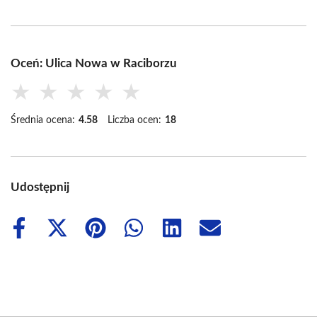
Oceń: Ulica Nowa w Raciborzu
★
★
★
★
★
Średnia ocena:
4.58
Liczba ocen:
18
Udostępnij
Share
Share
Share
Share
Share
Share
on
on
on
on
on
on
Facebook
X
Pinterest
WhatsApp
LinkedIn
Email
(Twitter)