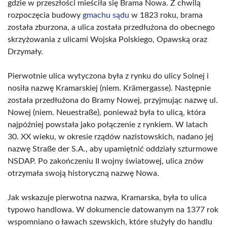
gdzie w przeszłości mieściła się Brama Nowa. Z chwilą
rozpoczęcia budowy
gmachu sądu
w 1823 roku, brama
została zburzona, a ulica została przedłużona do obecnego
skrzyżowania z ulicami Wojska Polskiego, Opawską oraz
Drzymały.
Pierwotnie ulica wytyczona była z rynku do ulicy Solnej i
nosiła nazwę Kramarskiej (niem. Krämergasse). Następnie
została przedłużona do Bramy Nowej, przyjmując nazwę ul.
Nowej (niem. Neuestraße), ponieważ była to ulicą, która
najpóźniej powstała jako połączenie z rynkiem. W latach
30. XX wieku, w okresie rządów nazistowskich, nadano jej
nazwę Straße der S.A., aby upamiętnić oddziały szturmowe
NSDAP. Po zakończeniu II wojny światowej, ulica znów
otrzymała swoją historyczną nazwę Nowa.
Jak wskazuje pierwotna nazwa, Kramarska, była to ulica
typowo handlowa. W dokumencie datowanym na 1377 rok
wspomniano o ławach szewskich, które służyły do handlu