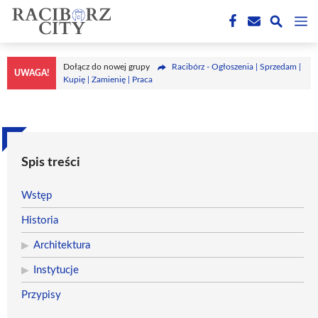
Przejdź
M
do
treści
Dołącz do nowej grupy
Racibórz - Ogłoszenia | Sprzedam |
UWAGA!
Kupię | Zamienię | Praca
Spis treści
Wstęp
Historia
Architektura
Instytucje
Przypisy