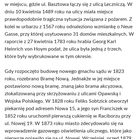
w miejscu, gdzie ul. Basztowa łączy się z ulicą Leczniczą. W
dniu 10 kwietnia 1489 roku na ulicy miała miejsce
prawdopodobnie tragiczna sytuacja związana z pożarem. Z
kolei w urbarzu z 1567 roku odnaleziono wzmiankę o Neue
Gasse, przy której usytuowano 31 domów mieszkalnych. W
raporcie z 27 kwietnia 1783 roku hrabia Georg Karl
Heinrich von Hoym podał, że ulica była jedną z trzech,
które były wybrukowane w tym okresie.
Gdy rozpoczęto budowę nowego gmachu sądu w 1823
roku, rozebrano Bramę Nową. Jednakże w jej miejsce
postawiono nową bramę, znaną jako brama akcyzowa,
zlokalizowaną przy skrzyżowaniu z ulicami Opawską i
Wojska Polskiego. W 1828 roku Feliks Sobtzick otworzył
piekarnię pod adresem Nowa 15, a jego syn Franciszek w
1852 roku uruchomił pierwszą cukiernię w Raciborzu przy
ul. Nowej 19. W 1873 roku miasto zdecydowało się na
wprowadzenie gazowego oświetlenia ulicznego, które jako
pierwsze pojawiło się na ul. Nowej. Wcześniej, przed 1879